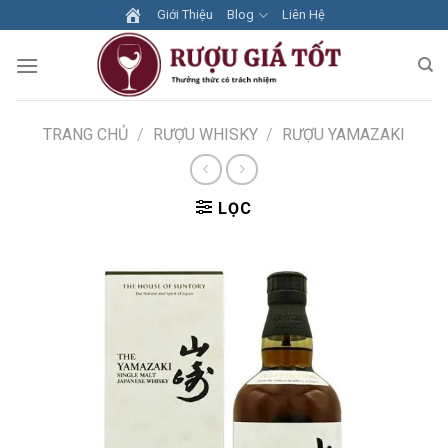
Skip
Giới Thiệu
Blog
Liên Hệ
to
content
TRANG CHỦ
/
RƯỢU WHISKY
/
RƯỢU YAMAZAKI
LỌC