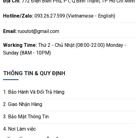
Địa Chỉ:
772 Điện Biên Phủ, P1, Q.Bình Thạnh, TP Hồ Chí Minh
Hotline/Zalo:
093.26.27.599 (Vietnamese - English)
Email:
ruoutot@gmail.com
Working Time:
Thứ 2 - Chủ Nhật (08:00-22:00) Monday -
Sunday (8AM - 10PM)
THÔNG TIN & QUY ĐỊNH
1. Bảo Hành Và Đổi Trả Hàng
2. Giao Nhận Hàng
3. Bảo Mật Thông Tin
4. Nơi Làm việc