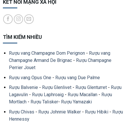
KẾT NỐI MẠNG XÃ HỘI
TÌM KIẾM NHIỀU
Rượu vang Champagne Dom Perignon
-
Rượu vang
Champagne Armand De Brignac
-
Rượu Champagne
Perrier Jouet
Rượu vang Opus One
-
Rượu vang Due Palme
Rượu Balvenie
-
Rượu Glenlivet
-
Rượu Glenturret
-
Rượu
Lagavulin
-
Rượu Laphroaig
-
Rượu Macallan
-
Rượu
Mortlach
-
Rượu Talisker
-
Rượu Yamazaki
Rượu Chivas
-
Rượu Johnnie Walker
-
Rượu Hibiki
-
Rượu
Hennessy