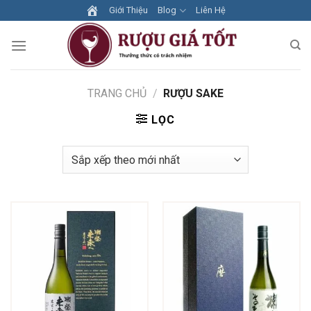
Skip
Giới Thiệu
Blog
Liên Hệ
to
content
TRANG CHỦ
/
RƯỢU SAKE
LỌC