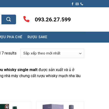
093.26.27.599
ƯỢU PHA CHẾ
RƯỢU SAKE
 7 results
u whisky single malt
được sản xuất và ủ ở
ững nhà máy chưng cất rượu whisky mạch nha lâu