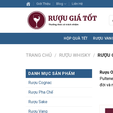
Skip
Giới Thiệu
Blog
Liên Hệ
to
content
HỘP QUÀ TẾT
RƯỢU VAN
TRANG CHỦ
/
RƯỢU WHISKY
/
RƯỢU 
Rượu O
DANH MỤC SẢN PHẨM
Pultene
Rượu Cognac
đời và n
Rượu Pha Chế
Rượu Sake
Rượu Vang