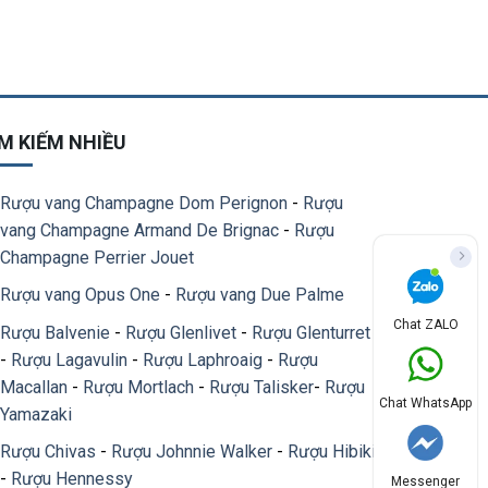
M KIẾM NHIỀU
Rượu vang Champagne Dom Perignon
-
Rượu
vang Champagne Armand De Brignac
-
Rượu
Champagne Perrier Jouet
Rượu vang Opus One
-
Rượu vang Due Palme
Chat ZALO
Rượu Balvenie
-
Rượu Glenlivet
-
Rượu Glenturret
-
Rượu Lagavulin
-
Rượu Laphroaig
-
Rượu
Macallan
-
Rượu Mortlach
-
Rượu Talisker
-
Rượu
Chat WhatsApp
Yamazaki
Rượu Chivas
-
Rượu Johnnie Walker
-
Rượu Hibiki
-
Rượu Hennessy
Messenger