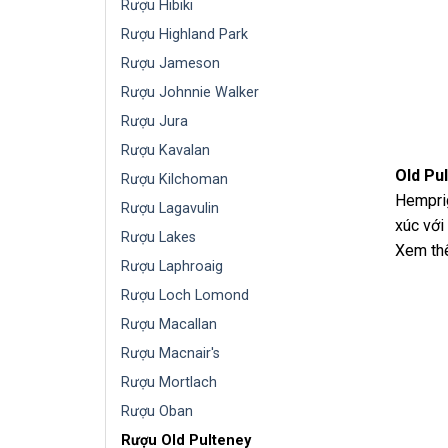
Rượu Hibiki
Rượu Highland Park
Rượu Jameson
Rượu Johnnie Walker
Rượu Jura
Rượu Kavalan
Old Pu
Rượu Kilchoman
Hemprig
Rượu Lagavulin
xúc với
Rượu Lakes
Xem thê
Rượu Laphroaig
Rượu Loch Lomond
Rượu Macallan
Rượu Macnair's
Rượu Mortlach
Rượu Oban
Rượu Old Pulteney