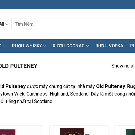
Tìm
kiếm:
G
RƯỢU WHISKY
RƯỢU COGNAC
RƯỢU VODKA
R
OLD PULTENEY
Showing all
ld Pulteney
được máy chưng cất tại nhà máy
Old Pulteney
.
Rượ
ytown Wick, Caithness, Highland, Scotland. Đây là một trong nh
ổi tiếng nhất tại Scotland.