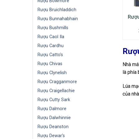
Rượu Bowmore
Rượu Bruichladdich
Rượu
Rượu Bunnahabhain
Rượu Bushmills
Rượu Caol Ila
Rượu Cardhu
Rượu
Rượu Catto's
Rượu Chivas
Nhà máy
là phía
Rượu Clynelish
Rượu Cragganmore
Lúa mạ
Rượu Craigellachie
của nhà
Rượu Cutty Sark
Rượu Dalmore
Rượu Dalwhinnie
Rượu Deanston
Rượu Dewar's