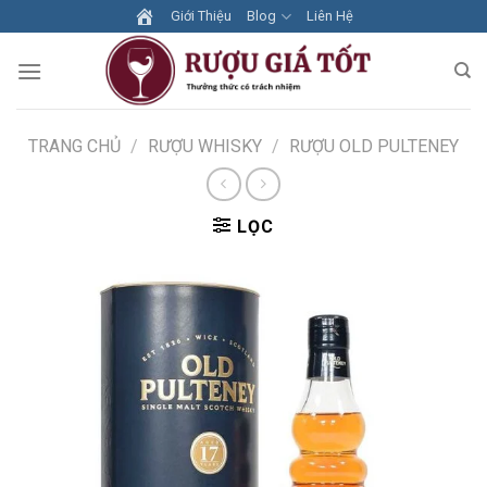
Skip
Giới Thiệu
Blog
Liên Hệ
to
content
TRANG CHỦ
/
RƯỢU WHISKY
/
RƯỢU OLD PULTENEY
LỌC