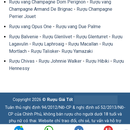
Rượu vang Champagne Dom Perignon
-
Rượu vang
Champagne Armand De Brignac
-
Rượu Champagne
Perrier Jouet
Rượu vang Opus One
-
Rượu vang Due Palme
Rượu Balvenie
-
Rượu Glenlivet
-
Rượu Glenturret
-
Rượu
Lagavulin
-
Rượu Laphroaig
-
Rượu Macallan
-
Rượu
Mortlach
-
Rượu Talisker
-
Rượu Yamazaki
Rượu Chivas
-
Rượu Johnnie Walker
-
Rượu Hibiki
-
Rượu
Hennessy
Copyright 2026 ©
Rượu Giá Tốt
Tuân thủ nghị định 94/2012/NĐ-CP & nghị định số 52/2013/NĐ-
CP của Chính Phủ, không bán rượu cho người dưới 18 tuổi và
phụ nữ có thai. Website chỉ trao đổi, chi sẻ, tư vấn và hỗ trợ
thông tin, kiến thức, những trải nghiệm về rượu. Quý Khách có