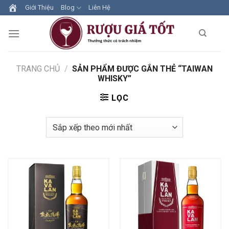
Skip
Giới Thiệu
Blog
Liên Hệ
to
content
TRANG CHỦ
/
SẢN PHẨM ĐƯỢC GẮN THẺ “TAIWAN
WHISKY”
LỌC