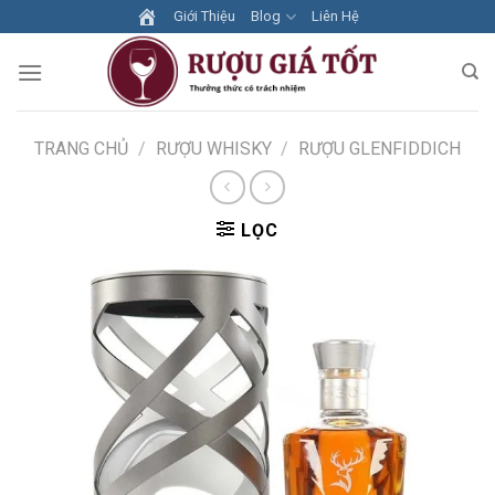
Skip
Giới Thiệu
Blog
Liên Hệ
to
content
TRANG CHỦ
/
RƯỢU WHISKY
/
RƯỢU GLENFIDDICH
LỌC