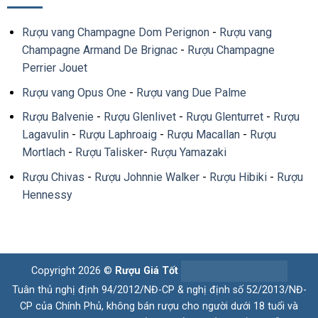
Rượu vang Champagne Dom Perignon
-
Rượu vang
Champagne Armand De Brignac
-
Rượu Champagne
Perrier Jouet
Rượu vang Opus One
-
Rượu vang Due Palme
Rượu Balvenie
-
Rượu Glenlivet
-
Rượu Glenturret
-
Rượu
Lagavulin
-
Rượu Laphroaig
-
Rượu Macallan
-
Rượu
Mortlach
-
Rượu Talisker
-
Rượu Yamazaki
Rượu Chivas
-
Rượu Johnnie Walker
-
Rượu Hibiki
-
Rượu
Hennessy
Copyright 2026 ©
Rượu Giá Tốt
Tuân thủ nghị định 94/2012/NĐ-CP & nghị định số 52/2013/NĐ-
CP của Chính Phủ, không bán rượu cho người dưới 18 tuổi và