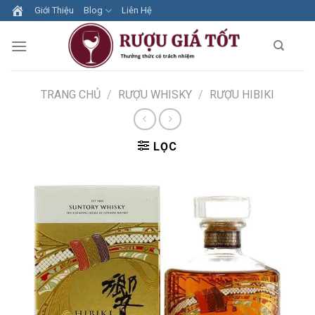
Skip
Giới Thiệu
Blog
Liên Hệ
to
content
TRANG CHỦ
/
RƯỢU WHISKY
/
RƯỢU HIBIKI
LỌC