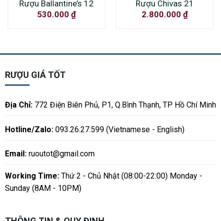
Rượu Ballantine’s 12
Rượu Chivas 21
530.000
₫
2.800.000
₫
RƯỢU GIÁ TỐT
Địa Chỉ:
772 Điện Biên Phủ, P1, Q.Bình Thạnh, TP Hồ Chí Minh
Hotline/Zalo:
093.26.27.599 (Vietnamese - English)
Email:
ruoutot@gmail.com
Working Time:
Thứ 2 - Chủ Nhật (08:00-22:00) Monday -
Sunday (8AM - 10PM)
THÔNG TIN & QUY ĐỊNH