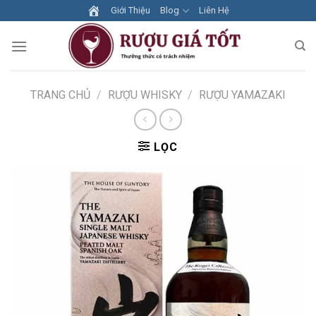
Skip
Giới Thiệu
Blog
Liên Hệ
to
content
TRANG CHỦ
/
RƯỢU WHISKY
/
RƯỢU YAMAZAKI
LỌC