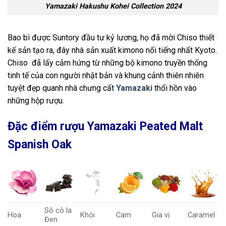
Yamazaki Hakushu Kohei Collection 2024
Bao bì được Suntory đầu tư kỷ lương, họ đã mời Chiso thiết
kế sản tạo ra, đây nhà sản xuất kimono nổi tiếng nhất Kyoto.
Chiso đã lấy cảm hứng từ những bộ kimono truyền thống
tinh tế của con người nhật bản và khung cảnh thiên nhiên
tuyệt đẹp quanh nhà chưng cất
Yamazaki
thổi hồn vào
những hộp rượu.
Đặc điểm rượu Yamazaki Peated Malt
Spanish Oak
Sô cô la
Hoa
Khói
Cam
Gia vị
Caramel
Đen