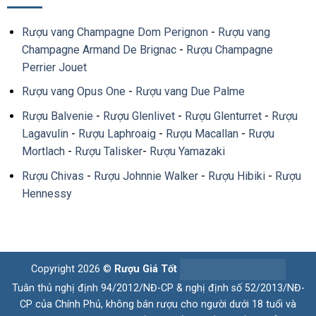
Rượu vang Champagne Dom Perignon
-
Rượu vang
Champagne Armand De Brignac
-
Rượu Champagne
Perrier Jouet
Rượu vang Opus One
-
Rượu vang Due Palme
Rượu Balvenie
-
Rượu Glenlivet
-
Rượu Glenturret
-
Rượu
Lagavulin
-
Rượu Laphroaig
-
Rượu Macallan
-
Rượu
Mortlach
-
Rượu Talisker
-
Rượu Yamazaki
Rượu Chivas
-
Rượu Johnnie Walker
-
Rượu Hibiki
-
Rượu
Hennessy
Copyright 2026 ©
Rượu Giá Tốt
Tuân thủ nghị định 94/2012/NĐ-CP & nghị định số 52/2013/NĐ-
CP của Chính Phủ, không bán rượu cho người dưới 18 tuổi và