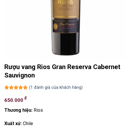
Rượu vang Rios Gran Reserva Cabernet
Sauvignon
(
1
đánh giá của khách hàng)
5.00
1
trên 5
₫
dựa trên
650.000
đánh giá
Thương hiệu:
Rios
Xuất xứ:
Chile