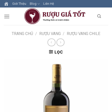
Skip
Giới Thiệu
Blog
Liên Hệ
to
content
TRANG CHỦ
/
RƯỢU VANG
/
RƯỢU VANG CHILE
LỌC