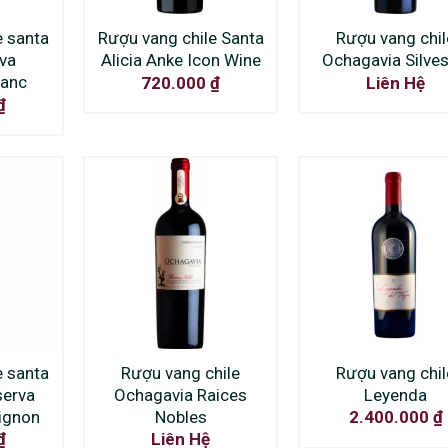
e santa
Rượu vang chile Santa
Rượu vang chil
rva
Alicia Anke Icon Wine
Ochagavia Silves
lanc
720.000
₫
Liên Hệ
₫
e santa
Rượu vang chile
Rượu vang chil
serva
Ochagavia Raices
Leyenda
ignon
Nobles
2.400.000
₫
₫
Liên Hệ