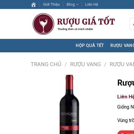
Skip
Giới Thiệu
Blog
Liên Hệ
to
content
HỘP QUÀ TẾT
RƯỢU VAN
TRANG CHỦ
/
RƯỢU VANG
/
RƯỢU VA
Rượu
Liên H
Giống N
Vùng trồ