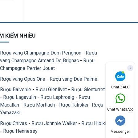
M KIẾM NHIỀU
Rượu vang Champagne Dom Perignon
-
Rượu
vang Champagne Armand De Brignac
-
Rượu
Champagne Perrier Jouet
Rượu vang Opus One
-
Rượu vang Due Palme
Chat ZALO
Rượu Balvenie
-
Rượu Glenlivet
-
Rượu Glenturret
-
Rượu Lagavulin
-
Rượu Laphroaig
-
Rượu
Macallan
-
Rượu Mortlach
-
Rượu Talisker
-
Rượu
Chat WhatsApp
Yamazaki
Rượu Chivas
-
Rượu Johnnie Walker
-
Rượu Hibiki
-
Rượu Hennessy
Messenger