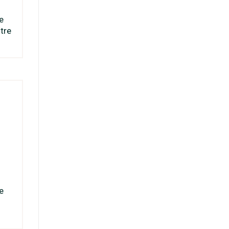
e
tre
e