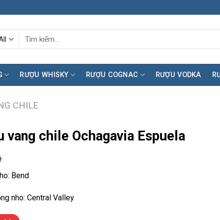
Tìm
kiếm:
G
RƯỢU WHISKY
RƯỢU COGNAC
RƯỢU VODKA
R
NG CHILE
 vang chile Ochagavia Espuela
ệ
ho: Bend
ng nho: Central Valley