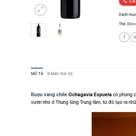
Liê
Danh mục
Thẻ:
Blen
MÔ TẢ
ĐÁNH GIÁ (0)
Rượu vang chile
Ochagavia Espuela
có phong cá
vườn nho ở Thung lũng Trung tâm, từ đó tạo ra nhữ