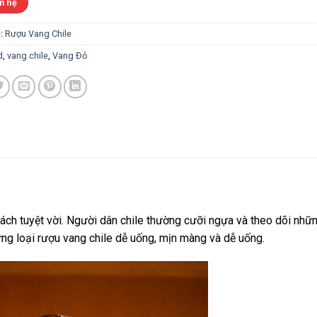
n hệ
:
Rượu Vang Chile
d
,
vang chile
,
Vang Đỏ
ch tuyệt vời. Người dân chile thường cưỡi ngựa và theo dõi nhữ
ng loại rượu vang chile dễ uống, mịn màng và dễ uống.