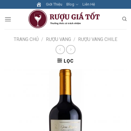
Skip
Giới Thiệu
Blog
Liên Hệ
to
content
TRANG CHỦ
/
RƯỢU VANG
/
RƯỢU VANG CHILE
LỌC