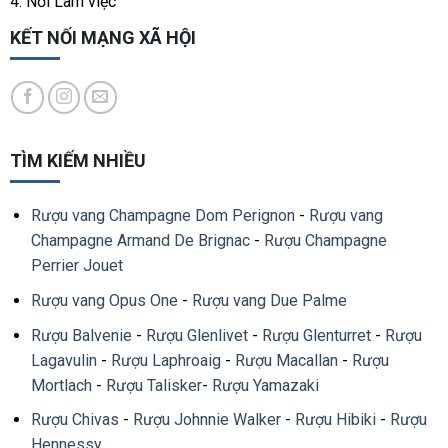
4. Nơi Làm việc
KẾT NỐI MẠNG XÃ HỘI
TÌM KIẾM NHIỀU
Rượu vang Champagne Dom Perignon
-
Rượu vang
Champagne Armand De Brignac
-
Rượu Champagne
Perrier Jouet
Rượu vang Opus One
-
Rượu vang Due Palme
Rượu Balvenie
-
Rượu Glenlivet
-
Rượu Glenturret
-
Rượu
Lagavulin
-
Rượu Laphroaig
-
Rượu Macallan
-
Rượu
Mortlach
-
Rượu Talisker
-
Rượu Yamazaki
Rượu Chivas
-
Rượu Johnnie Walker
-
Rượu Hibiki
-
Rượu
Hennessy