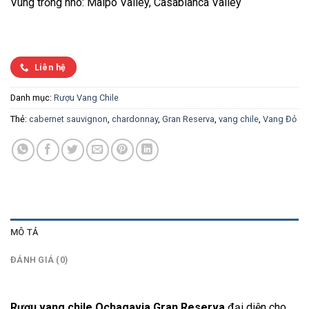
Vùng trồng nho: Maipo Valley, Casablanca Valley
Liên hệ
Danh mục:
Rượu Vang Chile
Thẻ:
cabernet sauvignon
,
chardonnay
,
Gran Reserva
,
vang chile
,
Vang Đỏ
MÔ TẢ
ĐÁNH GIÁ (0)
Rượu vang chile Ochagavia Gran Reserva
đại diện cho