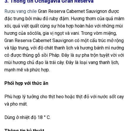
3. Thông tin Ochagavia Gran Reserva
Rượu vang chile
Gran Reserva Cabernet Sauvignon được
đặc trưng bởi màu đỏ ruby ​​đậm. Hương thơm của quả mâm
xôi, quả việt quất cùng sự hòa hợp hoàn hảo với những mùi
hương của sôcôla, gia vị ngọt và vani. Trong vòm miệng,
Gran Reserva Cabernet Sauvignon có một cấu trúc mở rộng
và tập trung, với độ chát thanh lịch và hương bánh mì nướng
có được thùng gỗ sồi Pháp. Đây là sự pha trộn tuyệt vời với
mùi hương chủ đạo là trái cây. Đây là loại vang thanh lịch,
mạnh mẽ và phức hợp.
Phối hợp với thức ăn
Phù hợp lý tưởng cho thịt heo hoặc thịt đỏ với nước sốt cay
và pho mát.
Dùng ở nhiệt độ 18 ° C.
Thông tin kỷ thuật