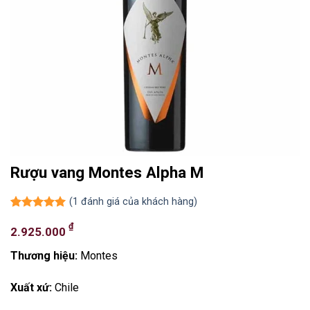
Rượu vang Montes Alpha M
(
1
đánh giá của khách hàng)
5.00
1
trên 5
₫
dựa trên
2.925.000
đánh giá
Thương hiệu:
Montes
Xuất xứ:
Chile