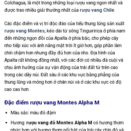
Colchagua, là một trong những loại rượu vang ngon nhất và
được trao nhiều giải thưởng nhất của
rượu vang Chile
.
Các đặc điểm và vị trí độc đáo của tiểu thung lũng sản xuất
rượu vang Montes
, kéo dài từ sông Tinguiririca ở phía nam
đến những ngọn đồi của Apalta ở phía bắc, cho phép cây
nho tiếp xúc với ánh nắng mặt trời ít giờ hơn, góp phần làm
chín chậm hơn nhưng đầy đủ hơn của nho. Địa hình của
Apalta rất không đồng nhất, với các đới có nhiều đá cuội và
chịu ảnh hưởng của sự vận động của trái đất từ trên cao
trong các dãy núi. Đất sâu ở các khu vực bằng phẳng của
thung lũng và mỏng hơn ở chân núi và ở các khu vực có độ
cao cao hơn.
Đặc điểm rượu vang Montes Alpha M
Màu sắc: màu đỏ đậm
Hương:
rượu vang đỏ Montes Alpha M
có hương thơm
phức hợp với hương thơm nổi bật của trái cây chín đỏ và