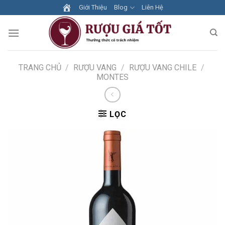
Skip
Giới Thiệu
Blog
Liên Hệ
to
content
TRANG CHỦ
/
RƯỢU VANG
/
RƯỢU VANG CHILE
/
MONTES
LỌC