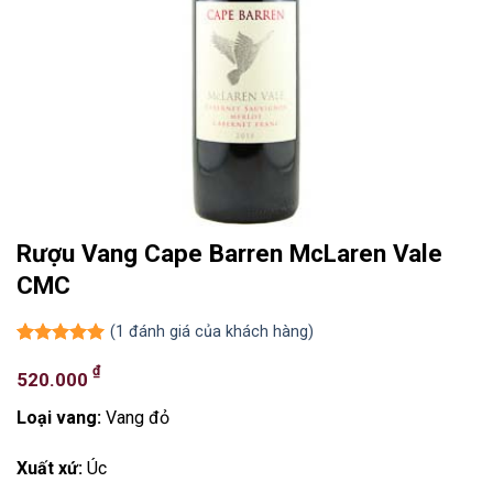
Rượu Vang Cape Barren McLaren Vale
CMC
(
1
đánh giá của khách hàng)
5.00
1
trên 5
₫
dựa trên
520.000
đánh giá
Loại vang:
Vang đỏ
Xuất xứ:
Úc