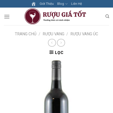
Skip
Giới Thiệu
Blog
Liên Hệ
to
content
TRANG CHỦ
/
RƯỢU VANG
/
RƯỢU VANG ÚC
LỌC