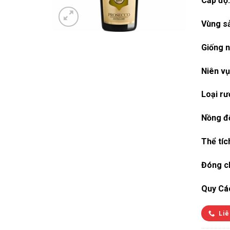
Cấp độ:
Vùng sả
Giống n
Niên vụ
Loại rư
Nồng đ
Thể tíc
Đóng ch
Quy Cá
Liê