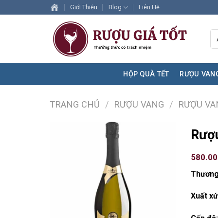
Skip
Giới Thiệu
Blog
Liên Hệ
to
content
HỘP QUÀ TẾT
RƯỢU VAN
TRANG CHỦ
/
RƯỢU VANG
/
RƯỢU VA
Rượu
580.0
Thương
Xuất xứ