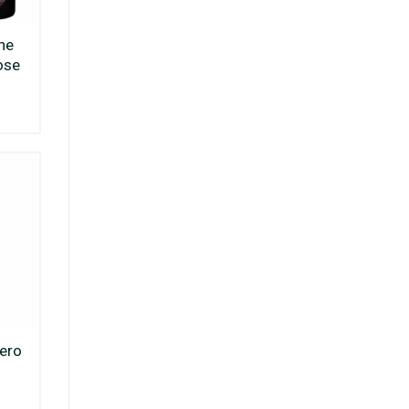
ne
ose
ero