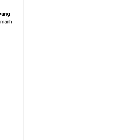
vang
h mãnh