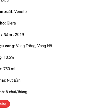
DOC
n xuất:
Veneto
ho:
Glera
 / Năm :
2019
ợu vang:
Vang Trắng, Vang Nổ
ộ:
10.5%
h:
750 ml.
ai:
Nút Bần
ch:
6 chai/thùng
n hệ