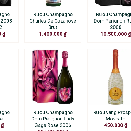
agne
Rượu Champagne
Rượu Champag
 2003
Charles De Cazanove
Dom Perignon R
 2
Brut
2008
0
₫
1.400.000
₫
10.500.000
₫
agne
Rượu Champagne
Rượu vang Prosp
se
Dom Perignon Lady
Moscato
Gaga Rose 2006
0
₫
450.000
₫