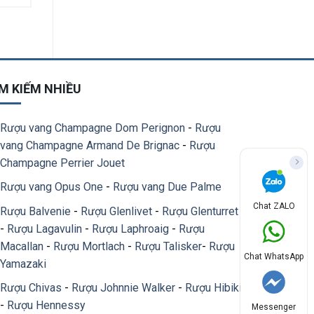
M KIẾM NHIỀU
Rượu vang Champagne Dom Perignon
-
Rượu
vang Champagne Armand De Brignac
-
Rượu
Champagne Perrier Jouet
Rượu vang Opus One
-
Rượu vang Due Palme
Chat ZALO
Rượu Balvenie
-
Rượu Glenlivet
-
Rượu Glenturret
-
Rượu Lagavulin
-
Rượu Laphroaig
-
Rượu
Macallan
-
Rượu Mortlach
-
Rượu Talisker
-
Rượu
Chat WhatsApp
Yamazaki
Rượu Chivas
-
Rượu Johnnie Walker
-
Rượu Hibiki
-
Rượu Hennessy
Messenger