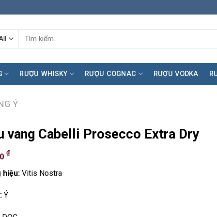
Tìm
kiếm:
G
RƯỢU WHISKY
RƯỢU COGNAC
RƯỢU VODKA
R
NG Ý
 vang Cabelli Prosecco Extra Dry
₫
00
 hiệu:
Vitis Nostra
:
Ý