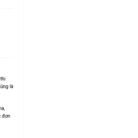
thị
cũng là
ha,
c đơn