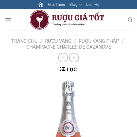
Skip
Giới Thiệu
Blog
Liên Hệ
to
content
TRANG CHỦ
/
RƯỢU VANG
/
RƯỢU VANG PHÁP
/
CHAMPAGNE CHARLES DE CAZANOVE
LỌC