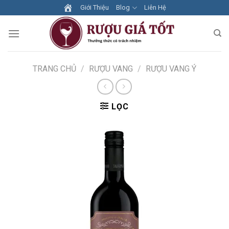
Skip
Giới Thiệu
Blog
Liên Hệ
to
content
TRANG CHỦ
/
RƯỢU VANG
/
RƯỢU VANG Ý
LỌC