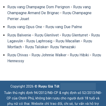
Rượu vang Champagne Dom Perignon
-
Rượu vang
Champagne Armand De Brignac
-
Rượu Champagne
Perrier Jouet
Rượu vang Opus One
-
Rượu vang Due Palme
Rượu Balvenie
-
Rượu Glenlivet
-
Rượu Glenturret
-
Rượu
Lagavulin
-
Rượu Laphroaig
-
Rượu Macallan
-
Rượu
Mortlach
-
Rượu Talisker
-
Rượu Yamazaki
Rượu Chivas
-
Rượu Johnnie Walker
-
Rượu Hibiki
-
Rượu
Hennessy
Copyright 2026 ©
Rượu Giá Tốt
Tuân thủ nghị định 94/2012/NĐ-CP & nghị định số 52/2013/NĐ-
CP của Chính Phủ, không bán rượu cho người dưới 18 tuổi và
phụ nữ có thai. Website chỉ trao đổi, chi sẻ, tư vấn và hỗ trợ