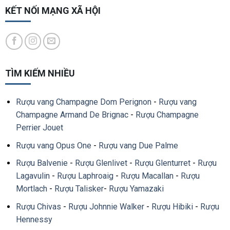
KẾT NỐI MẠNG XÃ HỘI
TÌM KIẾM NHIỀU
Rượu vang Champagne Dom Perignon
-
Rượu vang
Champagne Armand De Brignac
-
Rượu Champagne
Perrier Jouet
Rượu vang Opus One
-
Rượu vang Due Palme
Rượu Balvenie
-
Rượu Glenlivet
-
Rượu Glenturret
-
Rượu
Lagavulin
-
Rượu Laphroaig
-
Rượu Macallan
-
Rượu
Mortlach
-
Rượu Talisker
-
Rượu Yamazaki
Rượu Chivas
-
Rượu Johnnie Walker
-
Rượu Hibiki
-
Rượu
Hennessy