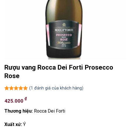
Rượu vang Rocca Dei Forti Prosecco
Rose
(
1
đánh giá của khách hàng)
5.00
1
trên 5
₫
dựa trên
425.000
đánh giá
Thương hiệu:
Rocca Dei Forti
Xuất xứ:
Ý