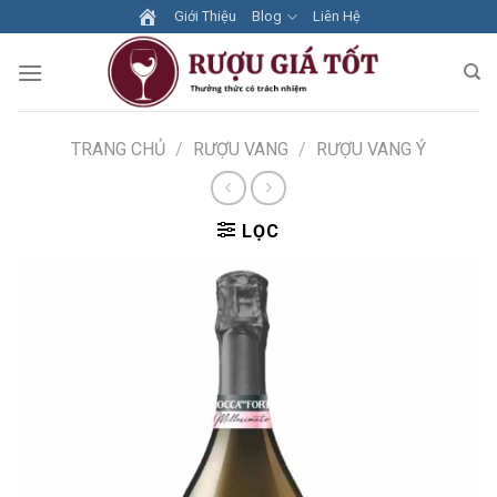
Skip
Giới Thiệu
Blog
Liên Hệ
to
content
TRANG CHỦ
/
RƯỢU VANG
/
RƯỢU VANG Ý
LỌC