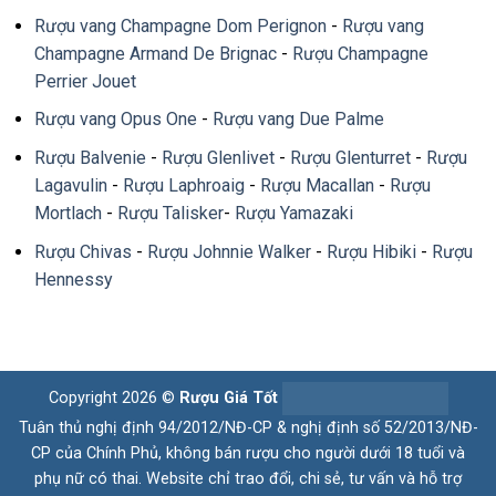
Rượu vang Champagne Dom Perignon
-
Rượu vang
Champagne Armand De Brignac
-
Rượu Champagne
Perrier Jouet
Rượu vang Opus One
-
Rượu vang Due Palme
Rượu Balvenie
-
Rượu Glenlivet
-
Rượu Glenturret
-
Rượu
Lagavulin
-
Rượu Laphroaig
-
Rượu Macallan
-
Rượu
Mortlach
-
Rượu Talisker
-
Rượu Yamazaki
Rượu Chivas
-
Rượu Johnnie Walker
-
Rượu Hibiki
-
Rượu
Hennessy
Copyright 2026 ©
Rượu Giá Tốt
Tuân thủ nghị định 94/2012/NĐ-CP & nghị định số 52/2013/NĐ-
CP của Chính Phủ, không bán rượu cho người dưới 18 tuổi và
phụ nữ có thai. Website chỉ trao đổi, chi sẻ, tư vấn và hỗ trợ