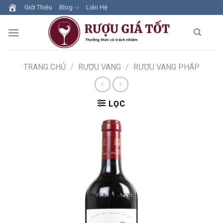
Skip
Giới Thiệu
Blog
Liên Hệ
to
content
TRANG CHỦ
/
RƯỢU VANG
/
RƯỢU VANG PHÁP
LỌC