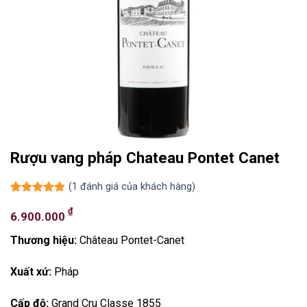
Rượu vang pháp Chateau Pontet Canet
(
1
đánh giá của khách hàng)
5.00
1
trên 5
₫
dựa trên
6.900.000
đánh giá
Thương hiệu:
Château Pontet-Canet
Xuất xứ:
Pháp
Cấp độ:
Grand Cru Classe 1855