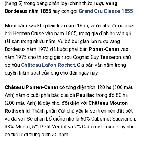
(hạng 5) trong bảng phân loại chính thức
rượu vang
Bordeaux năm 1855
hay còn gọi
Grand Cru Classe 1855
.
Mười năm sau khi phân loại năm 1855, vườn nho được mua
bởi Herman Cruse vào năm 1865, trong gia đình họ vẫn giữ
tài sản trong nhiều năm. Vụ bê bối gian lận rượu vang
Bordeaux năm 1973 đã buộc phải bán
Ponet-Canet
vào
năm 1975 cho thương gia rượu Cognac Guy Tesseron, chủ
sở hữu
Château Lafon-Rochet
. Gia sản vẫn nằm trong
quyền kiểm soát của ông cho đến ngày nay.
Château Pontet-Canet
có tổng diện tích 120 ha (300 mẫu
Anh) nằm ở cuối phía bắc của xã
Pauillac
trong đó 80 ha
(200 mẫu Anh) là cây nho, đối diện với
Château Mouton
Rothschild
. Thành phần đất chủ yếu là sỏi trên nền đất sét
và đá vôi. Sự phân bố giống nho là 60% Cabernet Sauvignon,
33% Merlot, 5% Petit Verdot và 2% Cabernet Franc. Cây nho
có tuổi đời trung bình 35 năm.