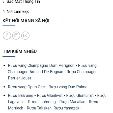
3. Bảo Mật Thông Tin
4. Nơi Làm việc
KẾT NỐI MẠNG XÃ HỘI
TÌM KIẾM NHIỀU
Rượu vang Champagne Dom Perignon
-
Rượu vang
Champagne Armand De Brignac
-
Rượu Champagne
Perrier Jouet
Rượu vang Opus One
-
Rượu vang Due Palme
Rượu Balvenie
-
Rượu Glenlivet
-
Rượu Glenturret
-
Rượu
Lagavulin
-
Rượu Laphroaig
-
Rượu Macallan
-
Rượu
Mortlach
-
Rượu Talisker
-
Rượu Yamazaki