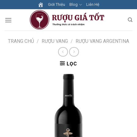
Skip
Giới Thiệu
Blog
Liên Hệ
to
content
TRANG CHỦ
/
RƯỢU VANG
/
RƯỢU VANG ARGENTINA
LỌC