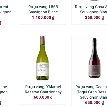
orent
Rượu vang 1865
Rượu vang Casa S
vignon
Sauvignon Blanc
Sauvignon Bla
1.100.000
₫
360.000
₫
₫
Cape
Rượu vang D’Alamel
Rượu vang Casas
gnon
Reserva Chardonnay
Toqui Gran Rese
Sauvignon Bla
600.000
₫
₫
650.000
₫