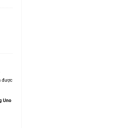
y
à được
g Uno