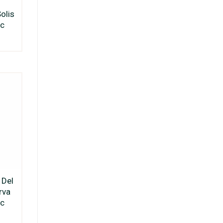
olis
nc
 Del
rva
nc