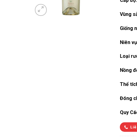
Cấp độ:
Vùng sả
Giống n
Niên vụ
Loại rư
Nồng đ
Thể tíc
Đóng ch
Quy Cá
Liê