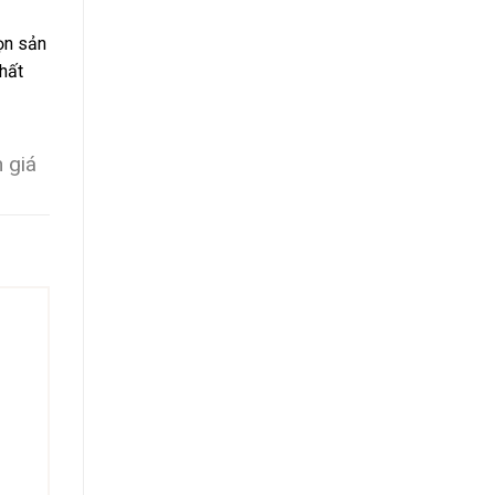
ọn sản
hất
 giá