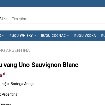
Tìm
kiếm:
G
RƯỢU WHISKY
RƯỢU COGNAC
RƯỢU VODKA
R
NG ARGENTINA
 vang Uno Sauvignon Blanc
₫
00
 hiệu:
Bodega Antigal
:
Argentina