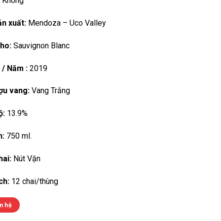
Không
n xuất:
Mendoza – Uco Valley
ho:
Sauvignon Blanc
 / Năm :
2019
ợu vang:
Vang Trắng
ộ:
13.9%
h:
750 ml.
ai:
Nút Vặn
ch:
12 chai/thùng
n hệ