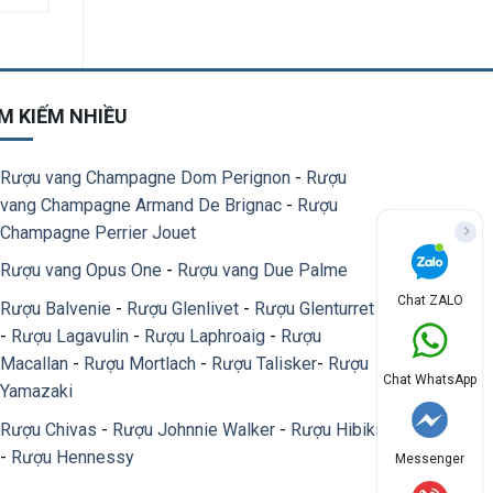
M KIẾM NHIỀU
Rượu vang Champagne Dom Perignon
-
Rượu
vang Champagne Armand De Brignac
-
Rượu
Champagne Perrier Jouet
Rượu vang Opus One
-
Rượu vang Due Palme
Chat ZALO
Rượu Balvenie
-
Rượu Glenlivet
-
Rượu Glenturret
-
Rượu Lagavulin
-
Rượu Laphroaig
-
Rượu
Macallan
-
Rượu Mortlach
-
Rượu Talisker
-
Rượu
Chat WhatsApp
Yamazaki
Rượu Chivas
-
Rượu Johnnie Walker
-
Rượu Hibiki
-
Rượu Hennessy
Messenger