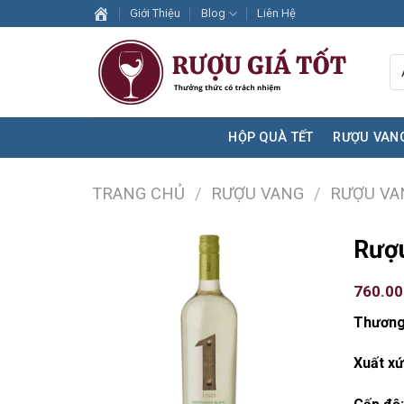
Skip
Giới Thiệu
Blog
Liên Hệ
to
content
HỘP QUÀ TẾT
RƯỢU VAN
TRANG CHỦ
/
RƯỢU VANG
/
RƯỢU VA
Rượu
760.0
Thương
Xuất xứ