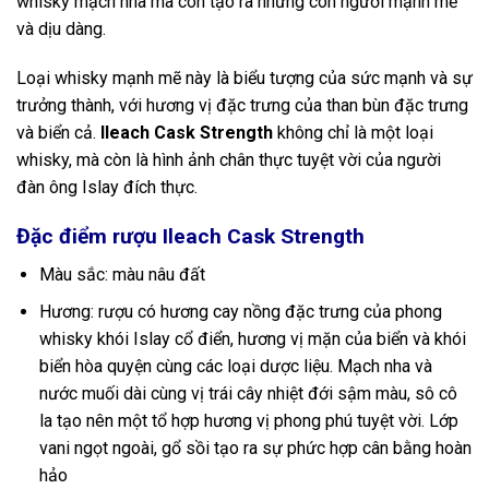
whisky mạch nha mà còn tạo ra những con người mạnh mẽ
và dịu dàng.
Loại whisky mạnh mẽ này là biểu tượng của sức mạnh và sự
trưởng thành, với hương vị đặc trưng của than bùn đặc trưng
và biển cả.
Ileach Cask Strength
không chỉ là một loại
whisky, mà còn là hình ảnh chân thực tuyệt vời của người
đàn ông Islay đích thực.
Đặc điểm rượu Ileach Cask Strength
Màu sắc: màu nâu đất
Hương: rượu có hương cay nồng đặc trưng của phong
whisky khói Islay cổ điển, hương vị mặn của biển và khói
biển hòa quyện cùng các loại dược liệu. Mạch nha và
nước muối dài cùng vị trái cây nhiệt đới sậm màu, sô cô
la tạo nên một tổ hợp hương vị phong phú tuyệt vời. Lớp
vani ngọt ngoài, gổ sồi tạo ra sự phức hợp cân bằng hoàn
hảo