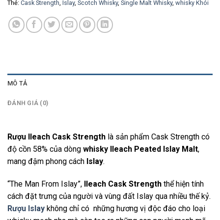
Thẻ:
Cask Strength
,
Islay
,
Scotch Whisky
,
Single Malt Whisky
,
whisky Khói
MÔ TẢ
ĐÁNH GIÁ (0)
Rượu Ileach Cask Strength
là sản phẩm Cask Strength có
độ cồn 58% của dòng
whisky Ileach Peated Islay Malt
,
mang đậm phong cách
Islay
.
“The Man From Islay”,
Ileach Cask Strength
thể hiện tính
cách đặt trưng của người và vùng đất Islay qua nhiều thế kỷ.
Rượu Islay
không chỉ có những hương vị độc đáo cho loại