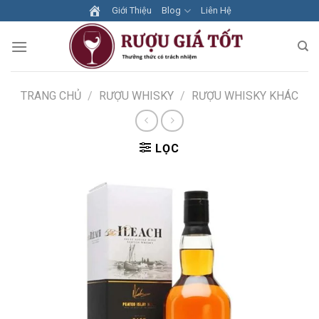
Skip
Giới Thiệu
Blog
Liên Hệ
to
content
TRANG CHỦ
/
RƯỢU WHISKY
/
RƯỢU WHISKY KHÁC
LỌC