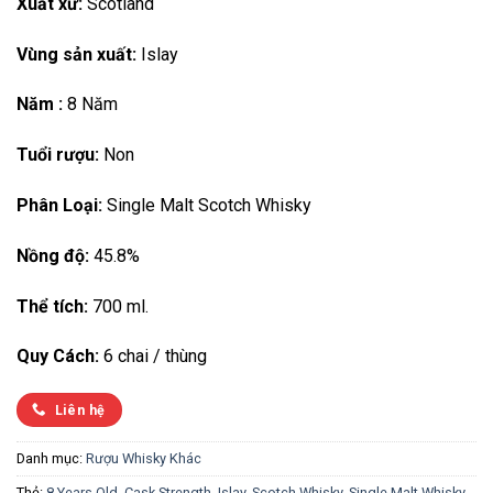
Xuất xứ:
Scotland
Vùng sản xuất:
Islay
Năm :
8 Năm
Tuổi rượu:
Non
Phân Loại:
Single Malt Scotch Whisky
Nồng độ:
45.8%
Thể tích:
700 ml.
Quy Cách:
6 chai / thùng
Liên hệ
Danh mục:
Rượu Whisky Khác
Thẻ:
8 Years Old
,
Cask Strength
,
Islay
,
Scotch Whisky
,
Single Malt Whisky
,