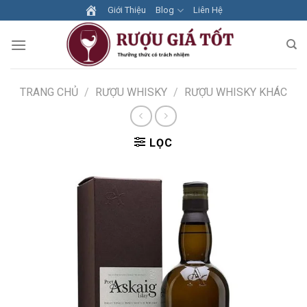
Skip
Giới Thiệu
Blog
Liên Hệ
to
content
TRANG CHỦ
/
RƯỢU WHISKY
/
RƯỢU WHISKY KHÁC
LỌC