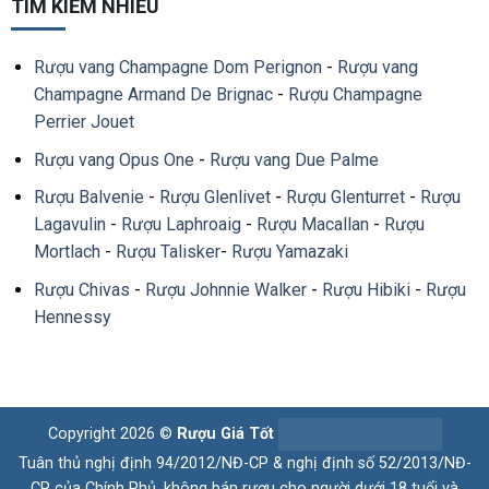
TÌM KIẾM NHIỀU
Rượu vang Champagne Dom Perignon
-
Rượu vang
Champagne Armand De Brignac
-
Rượu Champagne
Perrier Jouet
Rượu vang Opus One
-
Rượu vang Due Palme
Rượu Balvenie
-
Rượu Glenlivet
-
Rượu Glenturret
-
Rượu
Lagavulin
-
Rượu Laphroaig
-
Rượu Macallan
-
Rượu
Mortlach
-
Rượu Talisker
-
Rượu Yamazaki
Rượu Chivas
-
Rượu Johnnie Walker
-
Rượu Hibiki
-
Rượu
Hennessy
Copyright 2026 ©
Rượu Giá Tốt
Tuân thủ nghị định 94/2012/NĐ-CP & nghị định số 52/2013/NĐ-
CP của Chính Phủ, không bán rượu cho người dưới 18 tuổi và