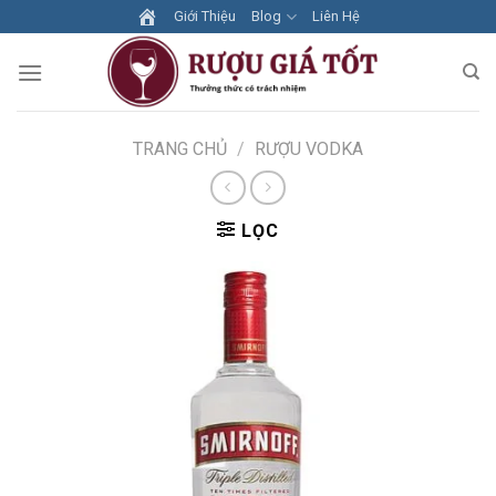
Skip
Giới Thiệu
Blog
Liên Hệ
to
content
TRANG CHỦ
/
RƯỢU VODKA
LỌC