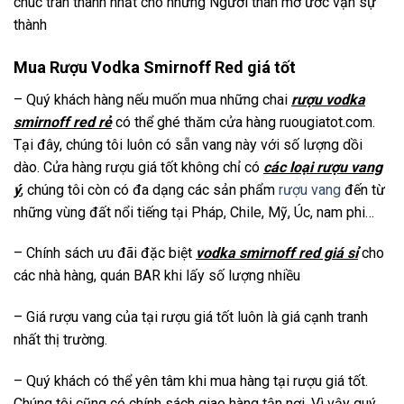
chúc trân thành nhất cho những Người thân mơ ước vạn sự
thành
Mua Rượu Vodka Smirnoff Red giá tốt
– Quý khách hàng nếu muốn mua những chai
rượu vodka
smirnoff red rẻ
có thể ghé thăm cửa hàng ruougiatot.com.
Tại đây, chúng tôi luôn có sẵn vang này với số lượng dồi
dào. Cửa hàng rượu giá tốt không chỉ có
các loại rượu vang
ý
, chúng tôi còn có đa dạng các sản phẩm
rượu vang
đến từ
những vùng đất nổi tiếng tại Pháp, Chile, Mỹ, Úc, nam phi…
– Chính sách ưu đãi đặc biệt
vodka smirnoff red giá sỉ
cho
các nhà hàng, quán BAR khi lấy số lượng nhiều
– Giá rượu vang của tại rượu giá tốt luôn là giá cạnh tranh
nhất thị trường.
– Quý khách có thể yên tâm khi mua hàng tại rượu giá tốt.
Chúng tôi cũng có chính sách giao hàng tận nợi. Vì vậy quý