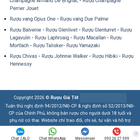
Champagne Armand De Brignac
-
Rượu Champagne
Perrier Jouet
Rượu vang Opus One
-
Rượu vang Due Palme
Rượu Balvenie
-
Rượu Glenlivet
-
Rượu Glenturret
-
Rượu
Lagavulin
-
Rượu Laphroaig
-
Rượu Macallan
-
Rượu
Mortlach
-
Rượu Talisker
-
Rượu Yamazaki
Rượu Chivas
-
Rượu Johnnie Walker
-
Rượu Hibiki
-
Rượu
Hennessy
Copyright 2026 ©
Rượu Giá Tốt
Tuân thủ nghị định 94/2012/NĐ-CP & nghị định số 52/2013/NĐ-
CP của Chính Phủ, không bán rượu cho người dưới 18 tuổi và
phụ nữ có thai. Website chỉ trao đổi, chi sẻ, tư vấn và hỗ trợ
thông tin, kiến thức, những trải nghiệm về rượu. Quý Khách có
nhu cầu vui lòng liên hệ hotline. Xin chân thành cám ơn
Chat ZALO
Chat WhatsApp
Messenger
093.26.27.599