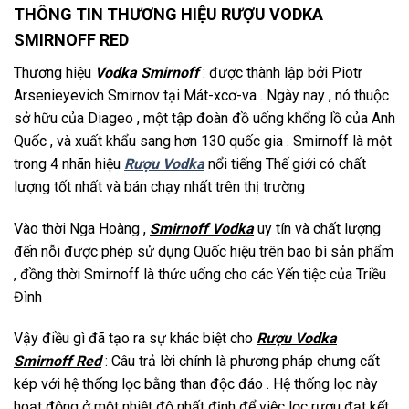
THÔNG TIN THƯƠNG HIỆU RƯỢU VODKA
SMIRNOFF RED
Thương hiệu
Vodka Smirnoff
: được thành lập bởi Piotr
Arsenieyevich Smirnov tại Mát-xcơ-va . Ngày nay , nó thuộc
sở hữu của Diageo , một tập đoàn đồ uống khổng lồ của Anh
Quốc , và xuất khẩu sang hơn 130 quốc gia . Smirnoff là một
trong 4 nhãn hiệu
Rượu Vodka
nổi tiếng Thế giới có chất
lượng tốt nhất và bán chạy nhất trên thị trường
Vào thời Nga Hoàng ,
Smirnoff Vodka
uy tín và chất lượng
đến nỗi được phép sử dụng Quốc hiệu trên bao bì sản phẩm
, đồng thời Smirnoff là thức uống cho các Yến tiệc của Triều
Đình
Vậy điều gì đã tạo ra sự khác biệt cho
Rượu Vodka
Smirnoff Red
: Câu trả lời chính là phương pháp chưng cất
kép với hệ thống lọc bằng than độc đáo . Hệ thống lọc này
hoạt động ở một nhiệt độ nhất định để việc lọc rượu đạt kết