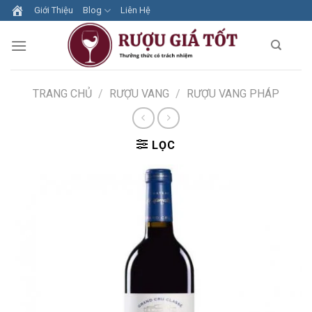
Skip
Giới Thiệu
Blog
Liên Hệ
to
content
TRANG CHỦ
/
RƯỢU VANG
/
RƯỢU VANG PHÁP
LỌC