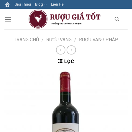
Skip
Giới Thiệu
Blog
Liên Hệ
to
content
TRANG CHỦ
/
RƯỢU VANG
/
RƯỢU VANG PHÁP
LỌC