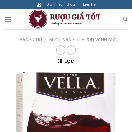
Skip
Giới Thiệu
Blog
Liên Hệ
to
content
TRANG CHỦ
/
RƯỢU VANG
/
RƯỢU VANG MỸ
LỌC