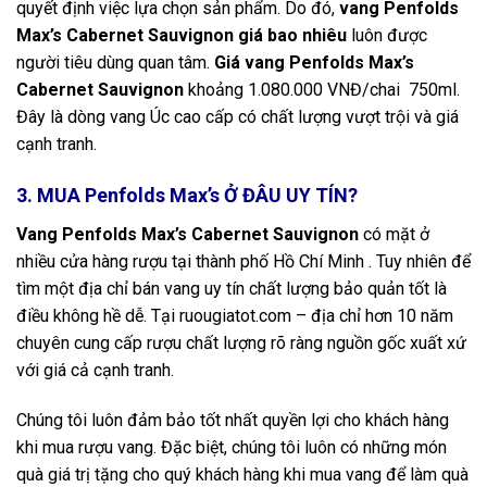
quyết định việc lựa chọn sản phẩm. Do đó,
vang Penfolds
Max’s Cabernet Sauvignon giá bao nhiêu
luôn được
người tiêu dùng quan tâm.
Giá vang Penfolds Max’s
Cabernet Sauvignon
khoảng 1.080.000 VNĐ/chai 750ml.
Đây là dòng vang Úc cao cấp có chất lượng vượt trội và giá
cạnh tranh.
3. MUA Penfolds Max’s Ở ĐÂU UY TÍN?
Vang Penfolds Max’s Cabernet Sauvignon
có mặt ở
nhiều cửa hàng rượu tại thành phố Hồ Chí Minh . Tuy nhiên để
tìm một địa chỉ bán vang uy tín chất lượng bảo quản tốt là
điều không hề dễ. Tại ruougiatot.com – địa chỉ hơn 10 năm
chuyên cung cấp rượu chất lượng rõ ràng nguồn gốc xuất xứ
với giá cả cạnh tranh.
Chúng tôi luôn đảm bảo tốt nhất quyền lợi cho khách hàng
khi mua rượu vang. Đặc biệt, chúng tôi luôn có những món
quà giá trị tặng cho quý khách hàng khi mua vang để làm quà