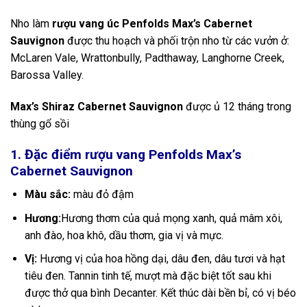
Nho làm
rượu vang úc Penfolds Max’s Cabernet
Sauvignon
được thu hoạch và phối trộn nho từ các vưởn ở:
McLaren Vale, Wrattonbully, Padthaway, Langhorne Creek,
Barossa Valley.
Max’s Shiraz Cabernet Sauvignon
được ủ 12 tháng trong
thùng gổ sồi
1. Đặc điểm rượu vang Penfolds Max’s
Cabernet Sauvignon
Màu sắc:
màu đỏ đậm
Hương:
Hương thơm của quả mọng xanh, quả mâm xôi,
anh đào, hoa khô, dầu thơm, gia vị và mực.
Vị:
Hương vị của hoa hồng dại, dâu đen, dâu tươi và hạt
tiêu đen. Tannin tinh tế, mượt mà đặc biệt tốt sau khi
được thở qua bình Decanter. Kết thúc dài bền bỉ, có vị béo