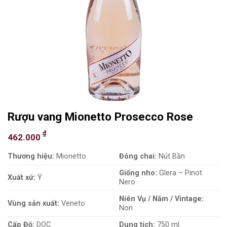
Rượu vang Mionetto Prosecco Rose
₫
462.000
Thương hiệu:
Mionetto
Đóng chai:
Nút Bần
Giống nho:
Glera – Pinot
Xuất xứ:
Ý
Nero
Niên Vụ / Năm / Vintage:
Vùng sản xuất:
Veneto
Non
Cấp Độ:
DOC
Dung tích:
750 ml.