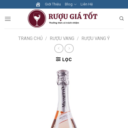
Skip
Giới Thiệu
Blog
Liên Hệ
to
content
TRANG CHỦ
/
RƯỢU VANG
/
RƯỢU VANG Ý
LỌC