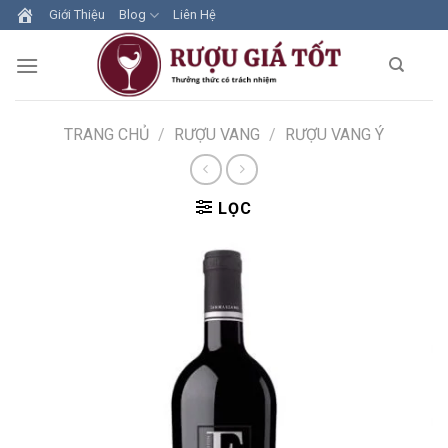
Skip
Giới Thiệu
Blog
Liên Hệ
to
content
TRANG CHỦ
/
RƯỢU VANG
/
RƯỢU VANG Ý
LỌC