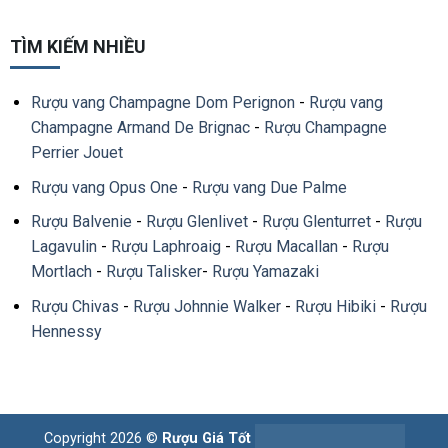
TÌM KIẾM NHIỀU
Rượu vang Champagne Dom Perignon
-
Rượu vang
Champagne Armand De Brignac
-
Rượu Champagne
Perrier Jouet
Rượu vang Opus One
-
Rượu vang Due Palme
Rượu Balvenie
-
Rượu Glenlivet
-
Rượu Glenturret
-
Rượu
Lagavulin
-
Rượu Laphroaig
-
Rượu Macallan
-
Rượu
Mortlach
-
Rượu Talisker
-
Rượu Yamazaki
Rượu Chivas
-
Rượu Johnnie Walker
-
Rượu Hibiki
-
Rượu
Hennessy
Copyright 2026 ©
Rượu Giá Tốt