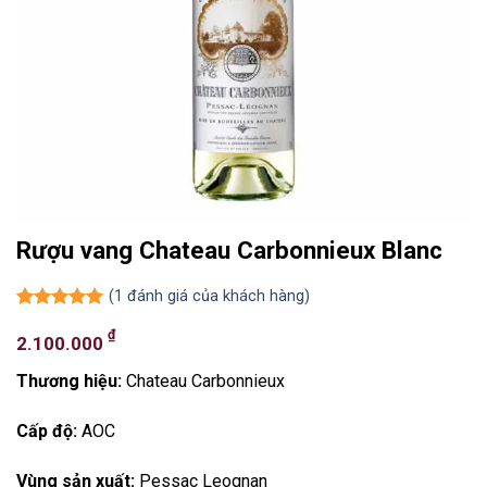
Rượu vang Chateau Carbonnieux Blanc
(
1
đánh giá của khách hàng)
5.00
1
trên 5
₫
dựa trên
2.100.000
đánh giá
Thương hiệu:
Chateau Carbonnieux
Cấp độ:
AOC
Vùng sản xuất:
Pessac Leognan