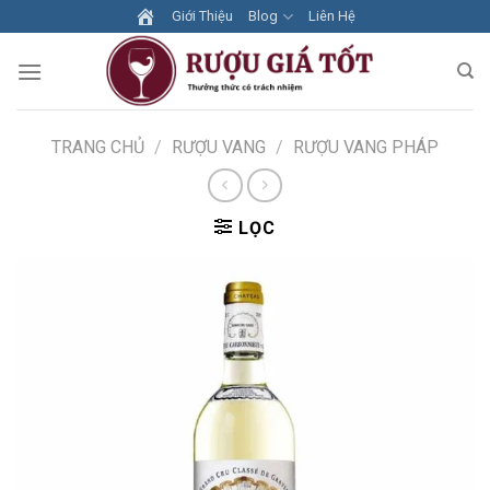
Skip
Giới Thiệu
Blog
Liên Hệ
to
content
TRANG CHỦ
/
RƯỢU VANG
/
RƯỢU VANG PHÁP
LỌC