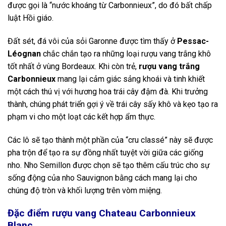
được gọi là “nước khoáng từ Carbonnieux”, do đó bất chấp
luật Hồi giáo.
Đất sét, đá vôi của sỏi Garonne được tìm thấy ở
Pessac-
Léognan
chắc chắn tạo ra những loại rượu vang trắng khô
tốt nhất ở vùng Bordeaux. Khi còn trẻ,
rượu vang trắng
Carbonnieux
mang lại cảm giác sảng khoái và tinh khiết
một cách thú vị với hương hoa trái cây đậm đà. Khi trưởng
thành, chúng phát triển gợi ý về trái cây sấy khô và kẹo tạo ra
phạm vi cho một loạt các kết hợp ẩm thực.
Các lô sẽ tạo thành một phần của “cru classé” này sẽ được
pha trộn để tạo ra sự đồng nhất tuyệt vời giữa các giống
nho. Nho Semillon được chọn sẽ tạo thêm cấu trúc cho sự
sống động của nho Sauvignon bằng cách mang lại cho
chúng độ tròn và khối lượng trên vòm miệng.
Đặc điểm rượu vang Chateau Carbonnieux
Blanc