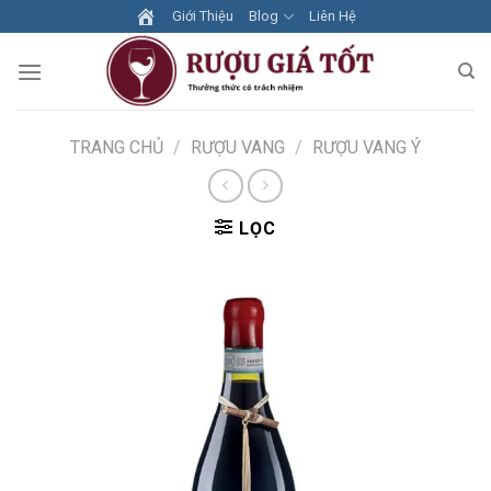
Skip
Giới Thiệu
Blog
Liên Hệ
to
content
TRANG CHỦ
/
RƯỢU VANG
/
RƯỢU VANG Ý
LỌC