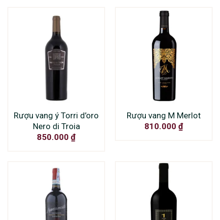
Rượu vang ý Torri d’oro
Rượu vang M Merlot
Nero di Troia
810.000
₫
850.000
₫