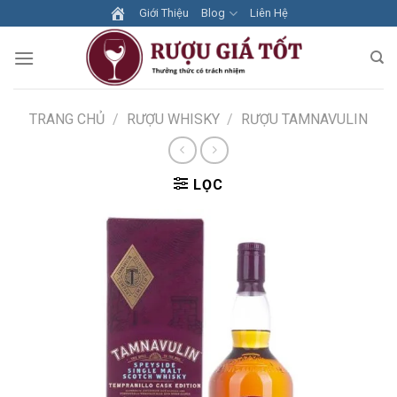
Skip
Giới Thiệu
Blog
Liên Hệ
to
content
TRANG CHỦ
/
RƯỢU WHISKY
/
RƯỢU TAMNAVULIN
LỌC