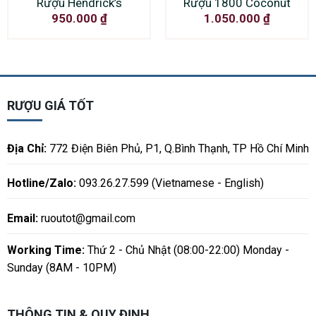
Rượu Hendrick’s
Rượu 1800 Coconut
950.000
₫
1.050.000
₫
RƯỢU GIÁ TỐT
Địa Chỉ:
772 Điện Biên Phủ, P1, Q.Bình Thạnh, TP Hồ Chí Minh
Hotline/Zalo:
093.26.27.599 (Vietnamese - English)
Email:
ruoutot@gmail.com
Working Time:
Thứ 2 - Chủ Nhật (08:00-22:00) Monday -
Sunday (8AM - 10PM)
THÔNG TIN & QUY ĐỊNH