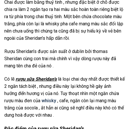
Chai được làm bằng thuỷ tinh , nhưng đặc biệt ở chỗ được
chia ra làm 2 ngăn tạo ra hai màu sắc hoàn toàn riêng biệt lộ
ra từ phía trong chai thuỷ tinh. Một bên chứa chocolate màu
trắng, phía còn lại là whisky pha cafe mang màu sắc đối lập
nên chưa uống thì chúng ta cũng đã bị sự hiếu kỳ về vẻ bên
ngoài của Sheridan’s hấp dẫn rồi.
Rượu Sheridan’s được sản suất ở dublin bởi thomas
Sheridan cùng con trai mà chính vì vậy dòng rượu này đã
mang tên cha đẻ của nó .
Có lẽ
rượu sữa Sheridan’s
là loại chai duy nhất được thiết kế
2 ngăn tách biệt , nhưng điều này lại không hề gây ảnh
hưởng đến hương vị của nó. Tuy thoạt nhìn một ngăn chứa
rượu màu đen của
whisky
, cafe, ngăn còn lại mang màu
trắng của socola , ắt hẳn ai cũng sẽ nghĩ điều này khó có thể
dung hoà được với nhau .
Đặc điểm của rượu sữa Sheridan’s