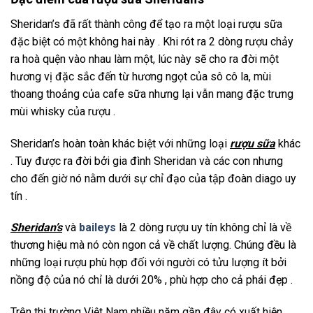
Sheridan’s đã rất thành công để tạo ra một loại rượu sữa
đặc biệt có một không hai này . Khi rót ra 2 dòng rượu chảy
ra hoà quện vào nhau làm một, lúc này sẽ cho ra đời một
hương vị đặc sắc đến từ hương ngọt của sô cô la, mùi
thoang thoảng của cafe sữa nhưng lại vẫn mang đặc trưng
mùi whisky của rượu .
Sheridan’s hoàn toàn khác biệt với những loại
rượu sữa
khác
. Tuy được ra đời bởi gia đình Sheridan và các con nhưng
cho đến giờ nó nằm dưới sự chỉ đạo của tập đoàn diago uy
tín .
Sheridan’s
và
baileys
là 2 dòng rượu uy tín không chỉ là về
thương hiệu mà nó còn ngon cả về chất lượng. Chúng đều là
những loại rượu phù hợp đối với người có tửu lượng ít bởi
nồng độ của nó chỉ là dưới 20% , phù hợp cho cả phái đẹp .
Trên thị trường Việt Nam nhiều năm gần đây có xuất hiện