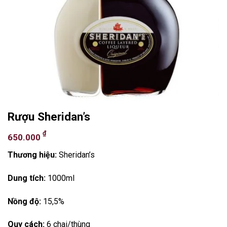
Rượu Sheridan’s
₫
650.000
Thương hiệu:
Sheridan’s
Dung tích:
1000ml
Nồng độ:
15,5%
Quy cách:
6 chai/thùng