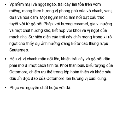
Vị: mềm mại và ngọt ngào, trái cây lan tỏa trên vòm
miệng, mang theo hương vị phong phú của vỏ chanh, vani,
dưa và hoa cam. Một ngụm khác làm nổi bật cấu trúc
tuyệt vời từ gỗ sồi Pháp, với hương caramel, gia vị nướng
và một chút hương khô, kết hợp với khói và vị ngọt của
mạch nha. Sự hiện diện của trái cây chín mọng trong xi-rô
ngọt cho thấy sự ảnh hưởng đáng kể từ các thùng rượu
Sauternes.
Hậu vị: vị chanh mặn nổi lên, khiến trái cây và gỗ sồi dần
phai mờ đi một cách tinh tế. Khói than bùn, biểu tượng của
Octomore, chiếm ưu thế trong lớp hoàn thiện và khắc sâu
dấu ấn độc đáo của Octomore lên hương vị cuối cùng.
Phục vụ: nguyên chất hoặc với đá.