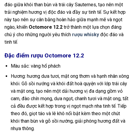
đáo giữa khói than bùn và trái cây Sauternes, tạo nên một
trải nghiệm hương vị độc đáo và đầy sự tinh tế. Sự kết hợp
này tạo nên sự cân bằng hoàn hảo giữa mạnh mẽ và ngọt
ngào, khiến
Octomore 12.2
trở thành một lựa chọn đáng
chú ý cho những người yêu thích
rượu whisky
độc đáo và
tinh tế.
Đặc điểm rượu Octomore 12.2
Màu sắc: vàng hổ phách
Hương: hương dưa tươi, mật ong thơm và hạnh nhân xông
khói. Gỗ sồi nướng và khói đất hoà quyện với lớp trái cây
và mật ong, tạo nên một dải hương vị đa dạng gồm vỏ
cam, đào chín mọng, dưa ngọt, chanh tươi và mật ong, tất
cả đều được kết hợp trong vị ngọt mạch nha tinh tế. Tiếp
theo đó, giọt táo và lê khô nổi bật kèm theo một chút
khói than bùn và gỗ sồi nướng, giải phóng hương đất và
nhựa thông.