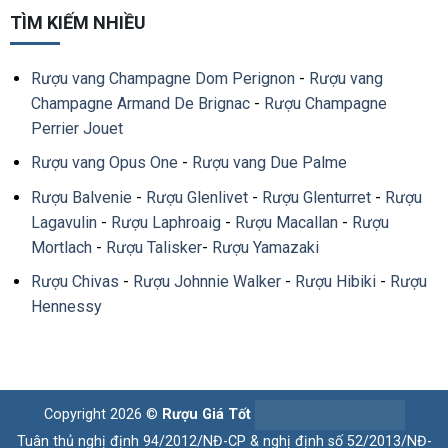
TÌM KIẾM NHIỀU
Rượu vang Champagne Dom Perignon
-
Rượu vang
Champagne Armand De Brignac
-
Rượu Champagne
Perrier Jouet
Rượu vang Opus One
-
Rượu vang Due Palme
Rượu Balvenie
-
Rượu Glenlivet
-
Rượu Glenturret
-
Rượu
Lagavulin
-
Rượu Laphroaig
-
Rượu Macallan
-
Rượu
Mortlach
-
Rượu Talisker
-
Rượu Yamazaki
Rượu Chivas
-
Rượu Johnnie Walker
-
Rượu Hibiki
-
Rượu
Hennessy
Copyright 2026 ©
Rượu Giá Tốt
Tuân thủ nghị định 94/2012/NĐ-CP & nghị định số 52/2013/NĐ-