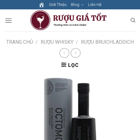
Skip
Giới Thiệu
Blog
Liên Hệ
to
content
TRANG CHỦ
/
RƯỢU WHISKY
/
RƯỢU BRUICHLADDICH
LỌC