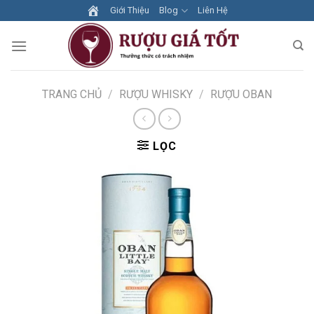
Skip
Giới Thiệu
Blog
Liên Hệ
to
content
TRANG CHỦ
/
RƯỢU WHISKY
/
RƯỢU OBAN
LỌC