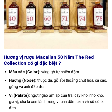
Hương vị rượu Macallan 50 Năm The Red
Collection có gì đặc biệt ?
Màu sắc (Color):
vàng gỗ tự nhiên đậm
Hương (Nose):
thuộc da, gỗ sồi thoảng chút hoa, ca cao,
gừng và anh đào đen
Vị (Palate):
ngọt ngào ấm áp của trái cây khô, nho khô,
gia vị, chà là xen lẩn hương vị tinh dầm cam và sô cô la
đen