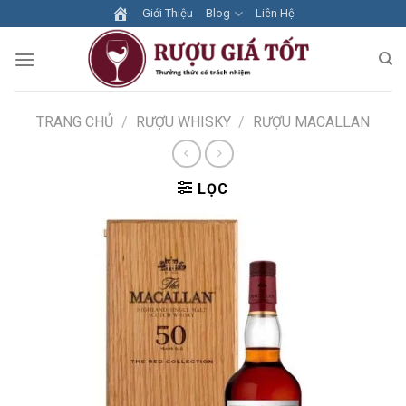
Skip
Giới Thiệu
Blog
Liên Hệ
to
content
TRANG CHỦ
/
RƯỢU WHISKY
/
RƯỢU MACALLAN
LỌC