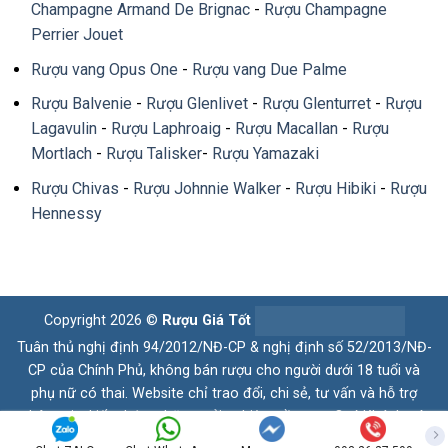
Champagne Armand De Brignac
-
Rượu Champagne
Perrier Jouet
Rượu vang Opus One
-
Rượu vang Due Palme
Rượu Balvenie
-
Rượu Glenlivet
-
Rượu Glenturret
-
Rượu
Lagavulin
-
Rượu Laphroaig
-
Rượu Macallan
-
Rượu
Mortlach
-
Rượu Talisker
-
Rượu Yamazaki
Rượu Chivas
-
Rượu Johnnie Walker
-
Rượu Hibiki
-
Rượu
Hennessy
Copyright 2026 ©
Rượu Giá Tốt
Tuân thủ nghị định 94/2012/NĐ-CP & nghị định số 52/2013/NĐ-
CP của Chính Phủ, không bán rượu cho người dưới 18 tuổi và
phụ nữ có thai. Website chỉ trao đổi, chi sẻ, tư vấn và hỗ trợ
thông tin, kiến thức, những trải nghiệm về rượu. Quý Khách có
nhu cầu vui lòng liên hệ hotline. Xin chân thành cám ơn