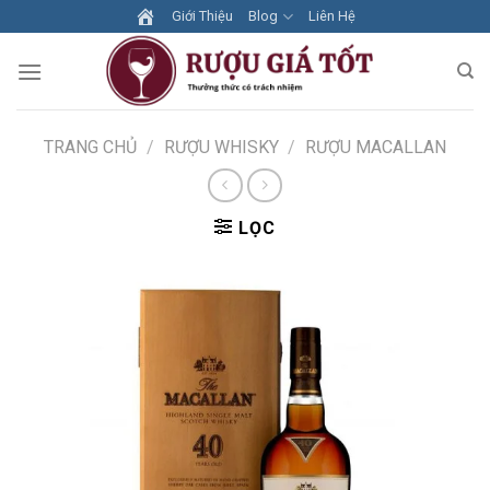
Skip
Giới Thiệu
Blog
Liên Hệ
to
content
TRANG CHỦ
/
RƯỢU WHISKY
/
RƯỢU MACALLAN
LỌC