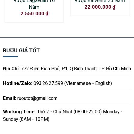
Rượu Lagavulin 16
Rượu Balvenie 25 Năm
Năm
22.000.000
₫
2.550.000
₫
RƯỢU GIÁ TỐT
Địa Chỉ:
772 Điện Biên Phủ, P1, Q.Bình Thạnh, TP Hồ Chí Minh
Hotline/Zalo:
093.26.27.599 (Vietnamese - English)
Email:
ruoutot@gmail.com
Working Time:
Thứ 2 - Chủ Nhật (08:00-22:00) Monday -
Sunday (8AM - 10PM)