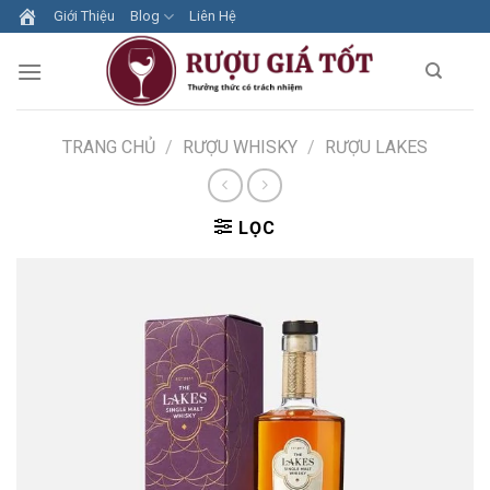
Skip
Giới Thiệu
Blog
Liên Hệ
to
content
TRANG CHỦ
/
RƯỢU WHISKY
/
RƯỢU LAKES
LỌC