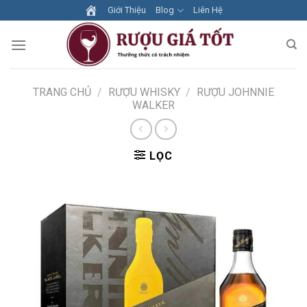
Skip
Giới Thiệu
Blog
Liên Hệ
to
content
TRANG CHỦ
/
RƯỢU WHISKY
/
RƯỢU JOHNNIE
WALKER
LỌC