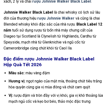
xách, 2 ly và chai
rượu Johnnie Walker Black Label
.
Johnnie Walker Black Label
là chai whisky có lịch sử lâu
đời của thương hiệu
rượu Johnnie Walker
và cũng là chai
Blended whisky khói đặc sắc của nhà rượu.
Black Label 12
năm
tuổi sử dụng rượu từ bốn nhà máy chưng cất của
Diageo tại Scotland là Clynelish từ Highlands, Cardhu từ
Speyside, mạch nhà từ Glenknichie và ngũ cốc từ
Cameronbridge cùng chút khói từ Caol Ila.
Đặc điểm rượu Johnnie Walker Black Label
Hộp Quà Tết 2026
Màu sắc:
màu vàng đậm
Hương vị:
ngọt ngào của mật mía, thoảng chút tiêu trắng
hòa quyện cùng gia vị mùa đông và chút cam quýt
Vị:
rượu đậm và tròn đầy với vị khói, gia vị khô thoảng lúa
mạch ngủ cốc và kẹo bơ béo, thảo mộc đặc trưng