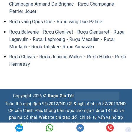
Champagne Armand De Brignac
-
Rượu Champagne
Perrier Jouet
Rượu vang Opus One
-
Rượu vang Due Palme
Rượu Balvenie
-
Rượu Glenlivet
-
Rượu Glenturret
-
Rượu
Lagavulin
-
Rượu Laphroaig
-
Rượu Macallan
-
Rượu
Mortlach
-
Rượu Talisker
-
Rượu Yamazaki
Rượu Chivas
-
Rượu Johnnie Walker
-
Rượu Hibiki
-
Rượu
Hennessy
Copyright 2026 ©
Rượu Giá Tốt
Tuân thủ nghị định 94/2012/NĐ-CP & nghị định số 52/2013/NĐ-
CP của Chính Phủ, không bán rượu cho người dưới 18 tuổi và
phụ nữ có thai. Website chỉ trao đổi, chi sẻ, tư vấn và hỗ trợ
thông tin, kiến thức, những trải nghiệm về rượu. Quý Khách có
nhu cầu vui lòng liên hệ hotline. Xin chân thành cám ơn