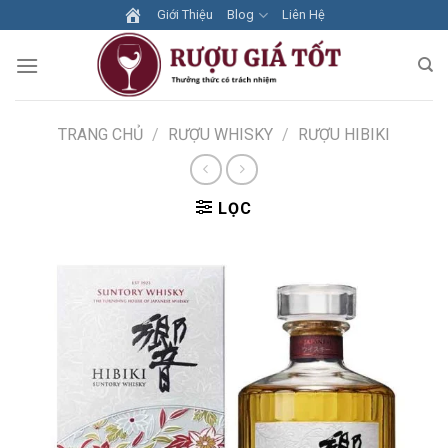
Skip
Giới Thiệu
Blog
Liên Hệ
to
content
TRANG CHỦ
/
RƯỢU WHISKY
/
RƯỢU HIBIKI
LỌC