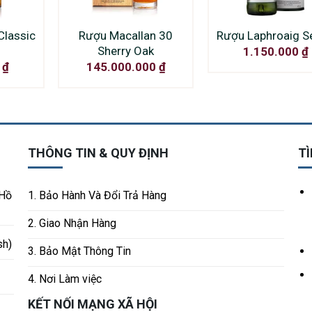
Classic
Rượu Macallan 30
Rượu Laphroaig S
Sherry Oak
1.150.000
₫
0
₫
145.000.000
₫
THÔNG TIN & QUY ĐỊNH
TÌ
 Hồ
1. Bảo Hành Và Đổi Trả Hàng
2. Giao Nhận Hàng
sh)
3. Bảo Mật Thông Tin
4. Nơi Làm việc
KẾT NỐI MẠNG XÃ HỘI