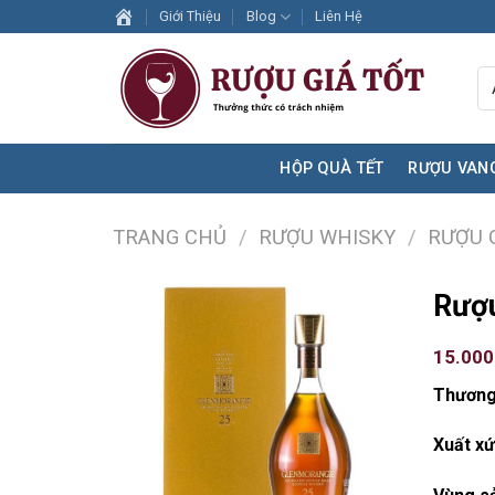
Skip
Giới Thiệu
Blog
Liên Hệ
to
content
HỘP QUÀ TẾT
RƯỢU VAN
TRANG CHỦ
/
RƯỢU WHISKY
/
RƯỢU 
Rượ
15.00
Thương
Xuất xứ