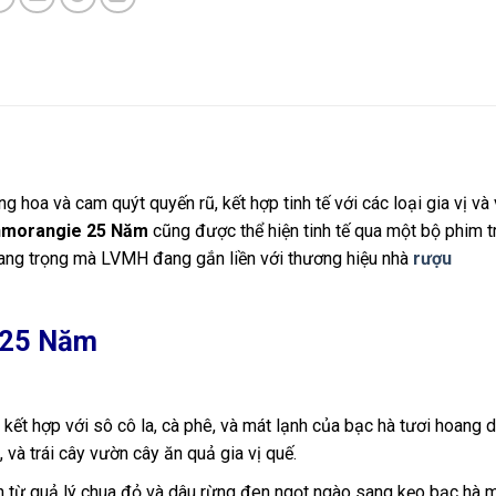
hoa và cam quýt quyến rũ, kết hợp tinh tế với các loại gia vị và 
nmorangie 25 Năm
cũng được thể hiện tinh tế qua một bộ phim t
 sang trọng mà LVMH đang gắn liền với thương hiệu nhà
rượu
 25 Năm
ết hợp với sô cô la, cà phê, và mát lạnh của bạc hà tươi hoang d
 và trái cây vườn cây ăn quả gia vị quế.
n từ quả lý chua đỏ và dâu rừng đen ngọt ngào sang kẹo bạc hà 