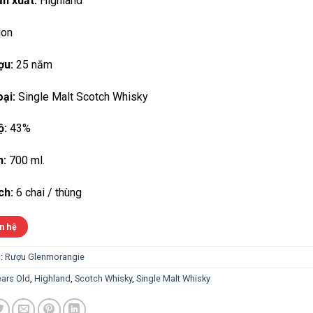
n xuất:
Highland
on
ợu:
25 năm
ại:
Single Malt Scotch Whisky
ộ:
43%
h:
700 ml.
ch:
6 chai / thùng
n hệ
:
Rượu Glenmorangie
ears Old
,
Highland
,
Scotch Whisky
,
Single Malt Whisky