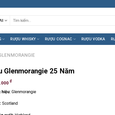
Tìm
kiếm:
G
RƯỢU WHISKY
RƯỢU COGNAC
RƯỢU VODKA
R
GLENMORANGIE
u Glenmorangie 25 Năm
₫
0.000
 hiệu:
Glenmorangie
:
Scotland