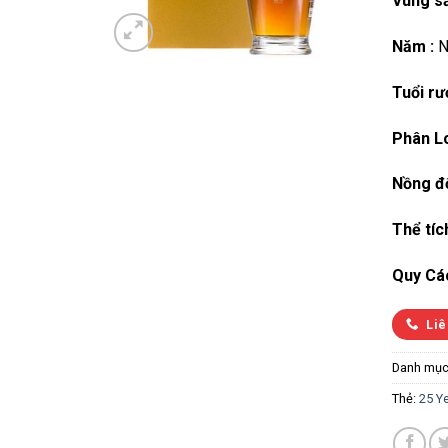
Vùng sả
Năm :
N
Tuổi rư
Phân Lo
Nồng đ
Thể tíc
Quy Cá
Liê
Danh mục
Thẻ:
25 Y