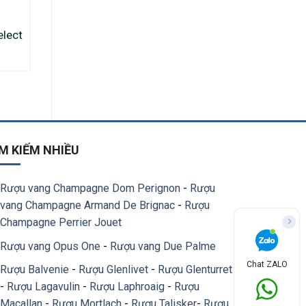
elect
M KIẾM NHIỀU
Rượu vang Champagne Dom Perignon
-
Rượu
vang Champagne Armand De Brignac
-
Rượu
Champagne Perrier Jouet
Rượu vang Opus One
-
Rượu vang Due Palme
Chat ZALO
Rượu Balvenie
-
Rượu Glenlivet
-
Rượu Glenturret
-
Rượu Lagavulin
-
Rượu Laphroaig
-
Rượu
Macallan
-
Rượu Mortlach
-
Rượu Talisker
-
Rượu