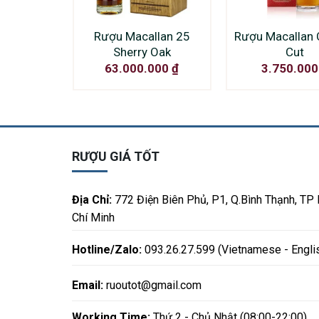
Rượu Macallan 25
Rượu Macallan 
Sherry Oak
Cut
63.000.000
₫
3.750.00
RƯỢU GIÁ TỐT
Địa Chỉ:
772 Điện Biên Phủ, P1, Q.Bình Thạnh, TP
Chí Minh
Hotline/Zalo:
093.26.27.599 (Vietnamese - Engli
Email:
ruoutot@gmail.com
Working Time:
Thứ 2 - Chủ Nhật (08:00-22:00)