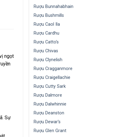
Rượu Bunnahabhain
Rượu Bushmills
Rượu Caol Ila
Rượu Cardhu
Rượu Catto's
Rượu Chivas
vị ngọt
Rượu Clynelish
ruyền
Rượu Cragganmore
Rượu Craigellachie
Rượu Cutty Sark
Rượu Dalmore
Rượu Dalwhinnie
Rượu Deanston
ã. Sự
Rượu Dewar's
Rượu Glen Grant
mát