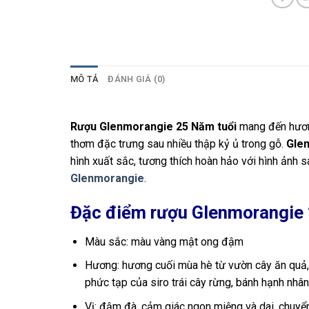
MÔ TẢ
ĐÁNH GIÁ (0)
Rượu Glenmorangie 25 Năm tuổi
mang đến hương 
thơm đặc trưng sau nhiều thập kỷ ủ trong gỗ.
Gle
hình xuất sắc, tương thích hoàn hảo với hình ảnh
Glenmorangie
.
Đặc điểm rượu Glenmorangie
Màu sắc: màu vàng mật ong đậm
Hương: hương cuối mùa hè từ vườn cây ăn quả, k
phức tạp của siro trái cây rừng, bánh hạnh nhân,
Vị: đậm đà, cảm giác ngon miệng và dai, chuyể