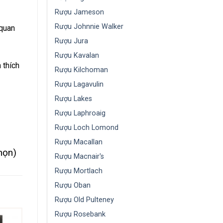
Rượu Jameson
Rượu Johnnie Walker
 quan
Rượu Jura
Rượu Kavalan
 thích
Rượu Kilchoman
Rượu Lagavulin
Rượu Lakes
Rượu Laphroaig
Rượu Loch Lomond
Rượu Macallan
họn)
Rượu Macnair's
Rượu Mortlach
Rượu Oban
Rượu Old Pulteney
Rượu Rosebank