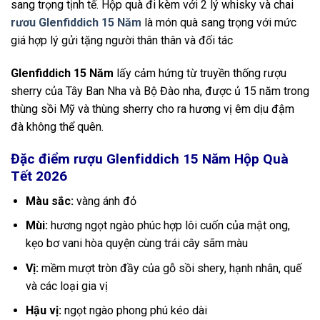
sang trọng tịnh tế. Hộp quà đi kèm với 2 lý whisky và chai
rươu Glenfiddich 15 Năm
là món quà sang trọng với mức
giá hợp lý gửi tặng người thân thân và đối tác
Glenfiddich 15 Năm
lấy cảm hứng từ truyền thống rượu
sherry của Tây Ban Nha và Bộ Đào nha, được ủ 15 năm trong
thùng sồi Mỹ và thùng sherry cho ra hương vị êm dịu đậm
đà không thể quên.
Đặc điểm rượu Glenfiddich 15 Năm Hộp Quà
Tết 2026
Màu sắc:
vàng ánh đỏ
Mùi:
hương ngọt ngào phúc hợp lôi cuốn của mật ong,
kẹo bơ vani hòa quyện cùng trái cây sãm màu
Vị:
mềm mượt tròn đầy của gỗ sồi shery, hạnh nhân, quế
và các loại gia vị
Hậu vị:
ngọt ngào phong phú kéo dài