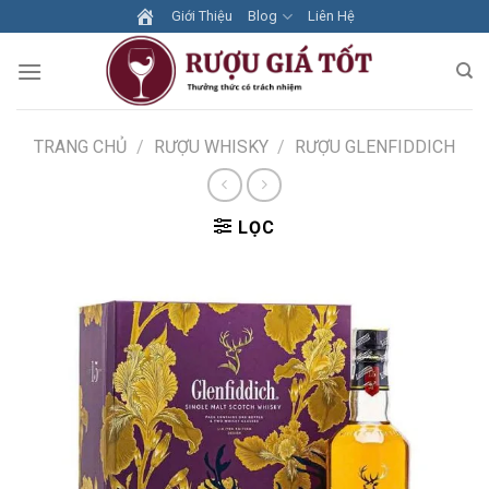
Skip
Giới Thiệu
Blog
Liên Hệ
to
content
TRANG CHỦ
/
RƯỢU WHISKY
/
RƯỢU GLENFIDDICH
LỌC