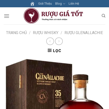
Skip
Giới Thiệu
Blog
Liên Hệ
to
content
TRANG CHỦ
/
RƯỢU WHISKY
/
RƯỢU GLENALLACHIE
LỌC