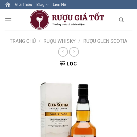
Skip
Giới Thiệu
Blog
Liên Hệ
to
content
TRANG CHỦ
/
RƯỢU WHISKY
/
RƯỢU GLEN SCOTIA
LỌC