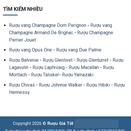
TÌM KIẾM NHIỀU
Rượu vang Champagne Dom Perignon
-
Rượu vang
Champagne Armand De Brignac
-
Rượu Champagne
Perrier Jouet
Rượu vang Opus One
-
Rượu vang Due Palme
Rượu Balvenie
-
Rượu Glenlivet
-
Rượu Glenturret
-
Rượu
Lagavulin
-
Rượu Laphroaig
-
Rượu Macallan
-
Rượu
Mortlach
-
Rượu Talisker
-
Rượu Yamazaki
Rượu Chivas
-
Rượu Johnnie Walker
-
Rượu Hibiki
-
Rượu
Hennessy
Copyright 2026 ©
Rượu Giá Tốt