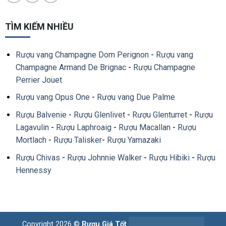
TÌM KIẾM NHIỀU
Rượu vang Champagne Dom Perignon
-
Rượu vang
Champagne Armand De Brignac
-
Rượu Champagne
Perrier Jouet
Rượu vang Opus One
-
Rượu vang Due Palme
Rượu Balvenie
-
Rượu Glenlivet
-
Rượu Glenturret
-
Rượu
Lagavulin
-
Rượu Laphroaig
-
Rượu Macallan
-
Rượu
Mortlach
-
Rượu Talisker
-
Rượu Yamazaki
Rượu Chivas
-
Rượu Johnnie Walker
-
Rượu Hibiki
-
Rượu
Hennessy
Copyright 2026 ©
Rượu Giá Tốt