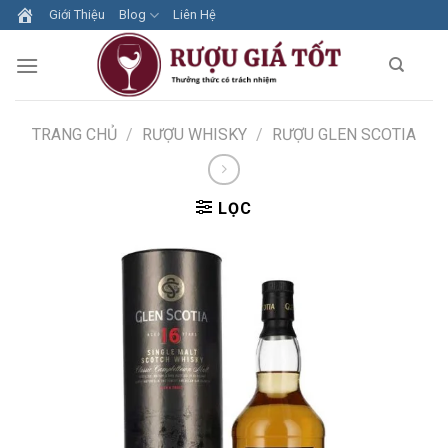
Skip
Giới Thiệu
Blog
Liên Hệ
to
content
TRANG CHỦ
/
RƯỢU WHISKY
/
RƯỢU GLEN SCOTIA
LỌC