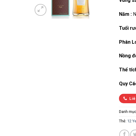
Vùng sả
Năm :
N
Tuổi rư
Phân Lo
Nồng đ
Thể tíc
Quy Cá
Liê
Danh mục
Thẻ:
12 Y