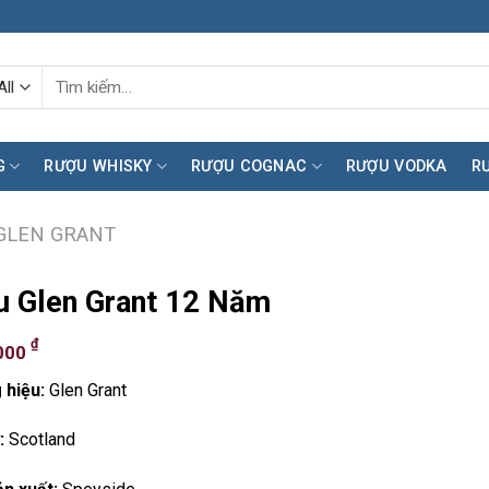
Tìm
kiếm:
G
RƯỢU WHISKY
RƯỢU COGNAC
RƯỢU VODKA
R
GLEN GRANT
 Glen Grant 12 Năm
₫
000
 hiệu:
Glen Grant
:
Scotland