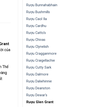
Rượu Bunnahabhain
Rượu Bushmills
Rượu Caol Ila
Rượu Cardhu
Rượu Catto's
Rượu Chivas
Grant
Rượu Clynelish
ời của
Rượu Cragganmore
Rượu Craigellachie
h Thế
Rượu Cutty Sark
vàng
Rượu Dalmore
ất
Rượu Dalwhinnie
Rượu Deanston
Rượu Dewar's
Rượu Glen Grant