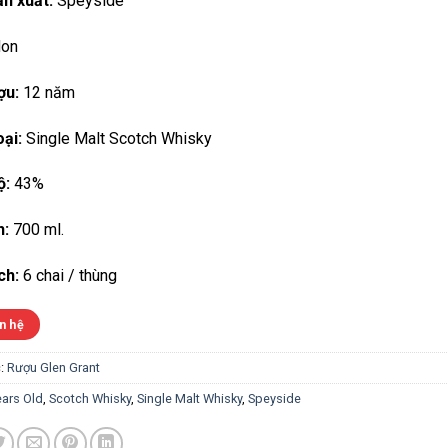
n xuất:
Speyside
on
ợu:
12 năm
ại:
Single Malt Scotch Whisky
ộ:
43%
h:
700 ml.
ch:
6 chai / thùng
n hệ
:
Rượu Glen Grant
ears Old
,
Scotch Whisky
,
Single Malt Whisky
,
Speyside