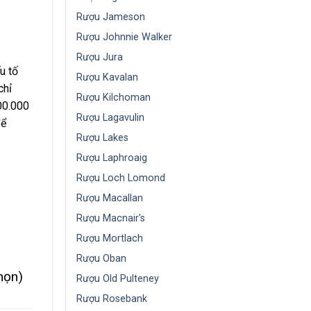
Rượu Jameson
Rượu Johnnie Walker
Rượu Jura
u tố
Rượu Kavalan
chỉ
Rượu Kilchoman
00.000
Rượu Lagavulin
để
Rượu Lakes
Rượu Laphroaig
Rượu Loch Lomond
Rượu Macallan
Rượu Macnair's
Rượu Mortlach
Rượu Oban
họn)
Rượu Old Pulteney
Rượu Rosebank