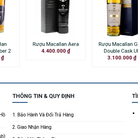
lan
Rượu Macallan Aera
Rượu Macallan G
ber 2
Double Cask U
4.400.000
₫
0
₫
3.100.000
₫
THÔNG TIN & QUY ĐỊNH
TÌ
 Hồ
1. Bảo Hành Và Đổi Trả Hàng
2. Giao Nhận Hàng
sh)