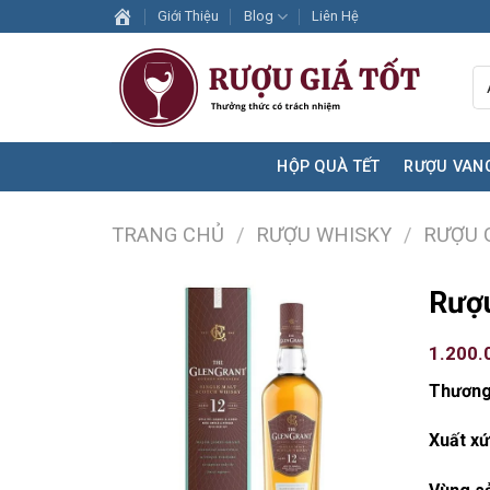
Skip
Giới Thiệu
Blog
Liên Hệ
to
content
HỘP QUÀ TẾT
RƯỢU VAN
TRANG CHỦ
/
RƯỢU WHISKY
/
RƯỢU 
Rượu
1.200.
Thương
Xuất xứ