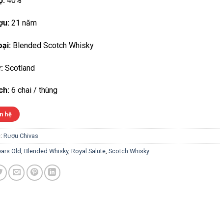
ộ:
40%
ợu:
21 năm
ại:
Blended Scotch Whisky
:
Scotland
ch:
6 chai / thùng
n hệ
:
Rượu Chivas
ears Old
,
Blended Whisky
,
Royal Salute
,
Scotch Whisky