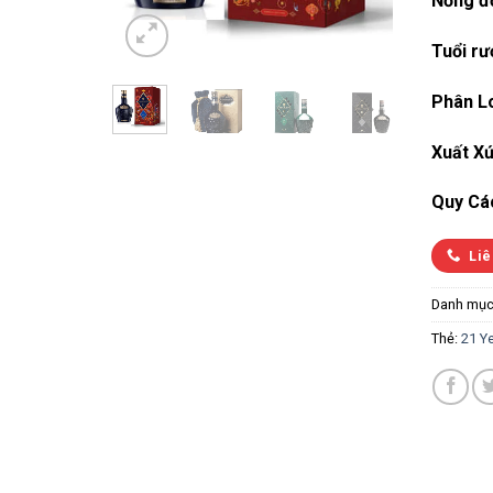
Nồng đ
Tuổi rư
Phân Lo
Xuất Xứ
Quy Cá
Liê
Danh mục
Thẻ:
21 Y