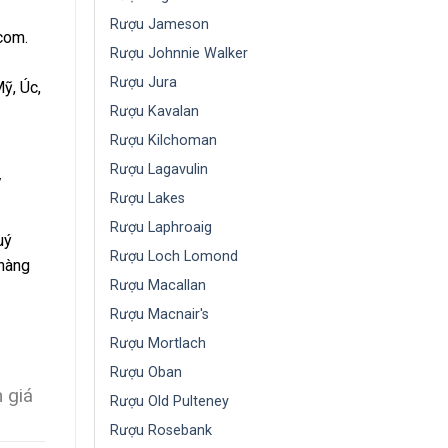
Rượu Jameson
com.
Rượu Johnnie Walker
Rượu Jura
Mỹ, Úc,
Rượu Kavalan
Rượu Kilchoman
Rượu Lagavulin
y
Rượu Lakes
Rượu Laphroaig
uý
Rượu Loch Lomond
 hàng
Rượu Macallan
Rượu Macnair's
Rượu Mortlach
Rượu Oban
 giá
Rượu Old Pulteney
Rượu Rosebank