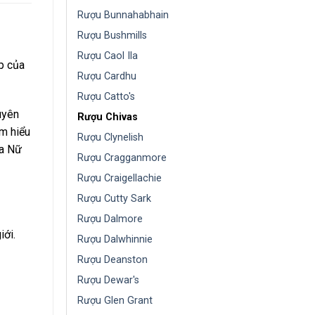
Rượu Bunnahabhain
Rượu Bushmills
Rượu Caol Ila
p của
Rượu Cardhu
Rượu Catto's
uyên
Rượu Chivas
am hiểu
Rượu Clynelish
a Nữ
Rượu Cragganmore
Rượu Craigellachie
Rượu Cutty Sark
Rượu Dalmore
iới.
Rượu Dalwhinnie
Rượu Deanston
Rượu Dewar's
Rượu Glen Grant