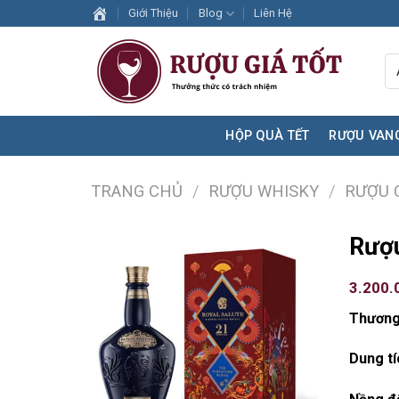
Skip
Giới Thiệu
Blog
Liên Hệ
to
content
HỘP QUÀ TẾT
RƯỢU VAN
TRANG CHỦ
/
RƯỢU WHISKY
/
RƯỢU 
Rượu
3.200.
Thương
Dung tí