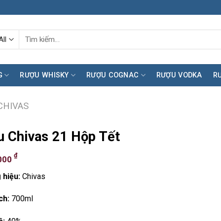
Tìm
kiếm:
G
RƯỢU WHISKY
RƯỢU COGNAC
RƯỢU VODKA
R
CHIVAS
 Chivas 21 Hộp Tết
₫
000
 hiệu:
Chivas
ch:
700ml