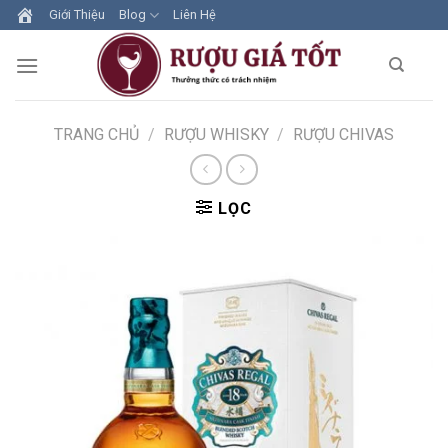
Skip
Giới Thiệu
Blog
Liên Hệ
to
content
TRANG CHỦ
/
RƯỢU WHISKY
/
RƯỢU CHIVAS
LỌC