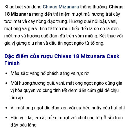
Khác biệt với dòng
Chivas Mizunara
thông thường,
Chivas
18 Mizunara
mang đến trải niệm mượt mà, hương trái cây
tươi mát và cay nồng đặc trưng. Hương quế nổi bật, vani,
mật ong và gia vị tinh tế trên mũi, tiếp đến là sô cô la đen,
mứt mơ và hương quế đậm đà trên vòm miệng. Kết thúc với
gia vị gừng dịu nhẹ và dấu ấn ngọt ngào từ tổ ong.
Đặc điểm của rượu Chivas 18 Mizunara Cask
Finish
Màu sắc: vàng hổ phách sáng và rực rỡ
Mùi hương:hương quế, vani, mật ong ngọt ngào cũng gia
vị hòa quyện vô cùng tinh tết đem đến cảm giá dễ chịu
ấm áp.
Vị: mật ong ngọt dịu đan xen với sự béo ngậy của hạt phỉ
Hậu vị : dài, êm ái, mềm mượt với chút nhẹ từ gỗ sồi tròn
đầy sâu lắng