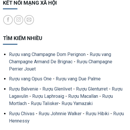
KẾT NỐI MẠNG XÃ HỘI
TÌM KIẾM NHIỀU
Rượu vang Champagne Dom Perignon
-
Rượu vang
Champagne Armand De Brignac
-
Rượu Champagne
Perrier Jouet
Rượu vang Opus One
-
Rượu vang Due Palme
Rượu Balvenie
-
Rượu Glenlivet
-
Rượu Glenturret
-
Rượu
Lagavulin
-
Rượu Laphroaig
-
Rượu Macallan
-
Rượu
Mortlach
-
Rượu Talisker
-
Rượu Yamazaki
Rượu Chivas
-
Rượu Johnnie Walker
-
Rượu Hibiki
-
Rượu
Hennessy