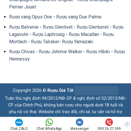
Perrier Jouet
Rượu vang Opus One
-
Rượu vang Due Palme
Rượu Balvenie
-
Rượu Glenlivet
-
Rượu Glenturret
-
Rượu
Lagavulin
-
Rượu Laphroaig
-
Rượu Macallan
-
Rượu
Mortlach
-
Rượu Talisker
-
Rượu Yamazaki
Rượu Chivas
-
Rượu Johnnie Walker
-
Rượu Hibiki
-
Rượu
Hennessy
Copyright 2026 ©
Rượu Giá Tốt
Tuân thủ nghị định 94/2012/NĐ-CP & nghị định số 52/2013/NĐ-
CP của Chính Phủ, không bán rượu cho người dưới 18 tuổi và
phụ nữ có thai. Website chỉ trao đổi, chi sẻ, tư vấn và hỗ trợ
thông tin, kiến thức, những trải nghiệm về rượu. Quý Khách có
nhu cầu vui lòng liên hệ hotline. Xin chân thành cám ơn
Chat ZALO
Chat WhatsApp
Messenger
093.26.27.599