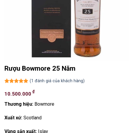
Rượu Bowmore 25 Năm
(
1
đánh giá của khách hàng)
5.00
1
trên 5
₫
dựa trên
10.500.000
đánh giá
Thương hiệu:
Bowmore
Xuất xứ:
Scotland
Vùng sản xuất:
Islay