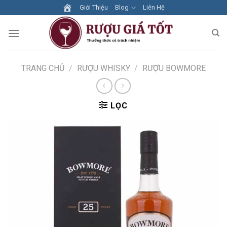
Skip
Giới Thiệu
Blog
Liên Hệ
to
content
TRANG CHỦ
/
RƯỢU WHISKY
/
RƯỢU BOWMORE
LỌC