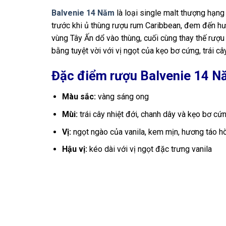
Balvenie 14 Năm
là loại single malt thượng hạn
trước khi ủ thùng rượu rum Caribbean, đem đến hư
vùng Tây Ấn dổ vào thùng, cuối cùng thay thế rượu
bằng tuyệt vời với vị ngọt của kẹo bơ cứng, trái câ
Đặc điểm rượu Balvenie 14 N
Màu sắc:
vàng sáng ong
Mùi:
trái cây nhiệt đới, chanh dây và kẹo bơ cứ
Vị:
ngọt ngào của vanila, kem mịn, hương táo hò
Hậu vị:
kéo dài với vị ngọt đặc trưng vanila