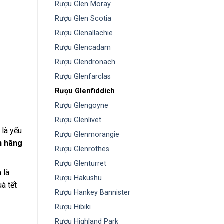
Rượu Glen Moray
Rượu Glen Scotia
Rượu Glenallachie
Rượu Glencadam
Rượu Glendronach
Rượu Glenfarclas
Rượu Glenfiddich
Rượu Glengoyne
Rượu Glenlivet
 là yếu
Rượu Glenmorangie
h hãng
Rượu Glenrothes
Rượu Glenturret
 là
Rượu Hakushu
à tết
Rượu Hankey Bannister
Rượu Hibiki
Rượu Highland Park