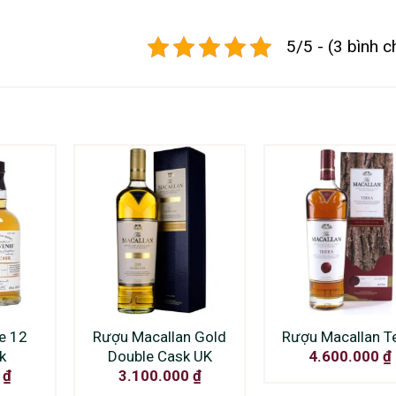
5/5 - (3 bình c
e 12
Rượu Macallan Gold
Rượu Macallan T
k
Double Cask UK
4.600.000
₫
0
₫
3.100.000
₫