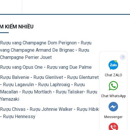
M KIẾM NHIỀU
Rượu vang Champagne Dom Perignon
-
Rượu
vang Champagne Armand De Brignac
-
Rượu
Champagne Perrier Jouet
Rượu vang Opus One
-
Rượu vang Due Palme
Chat ZALO
Rượu Balvenie
-
Rượu Glenlivet
-
Rượu Glenturret
-
Rượu Lagavulin
-
Rượu Laphroaig
-
Rượu
Macallan
-
Rượu Mortlach
-
Rượu Talisker
-
Rượu
Chat WhatsApp
Yamazaki
Rượu Chivas
-
Rượu Johnnie Walker
-
Rượu Hibiki
-
Rượu Hennessy
Messenger