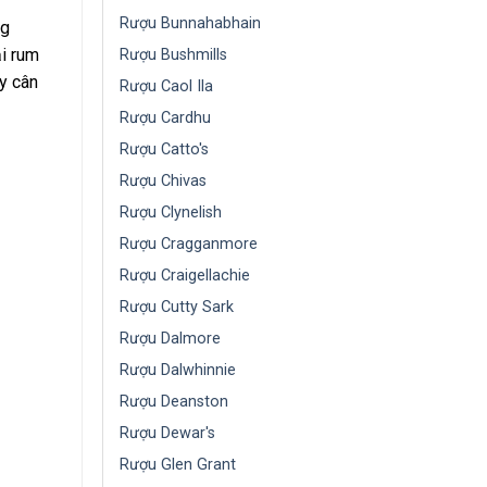
Rượu Bunnahabhain
ng
ại rum
Rượu Bushmills
y cân
Rượu Caol Ila
Rượu Cardhu
Rượu Catto's
Rượu Chivas
Rượu Clynelish
Rượu Cragganmore
Rượu Craigellachie
Rượu Cutty Sark
Rượu Dalmore
Rượu Dalwhinnie
Rượu Deanston
Rượu Dewar's
Rượu Glen Grant