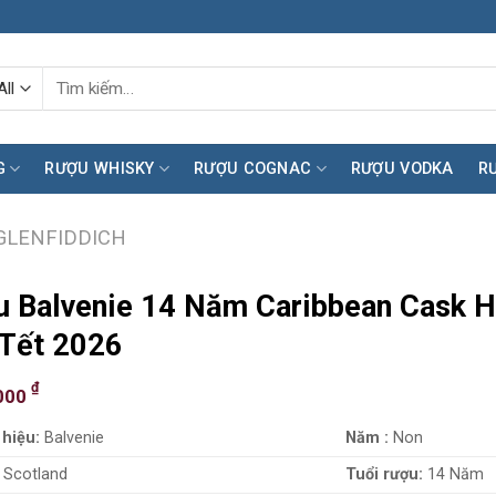
Tìm
kiếm:
G
RƯỢU WHISKY
RƯỢU COGNAC
RƯỢU VODKA
R
GLENFIDDICH
 Balvenie 14 Năm Caribbean Cask 
Tết 2026
₫
000
hiệu:
Balvenie
Năm :
Non
Scotland
Tuổi rượu:
14 Năm