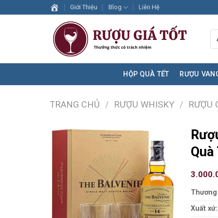
Skip
Giới Thiệu
Blog
Liên Hệ
to
content
HỘP QUÀ TẾT
RƯỢU VAN
TRANG CHỦ
/
RƯỢU WHISKY
/
RƯỢU 
Rượu
Quà 
3.000.
Thương 
Xuất xứ: