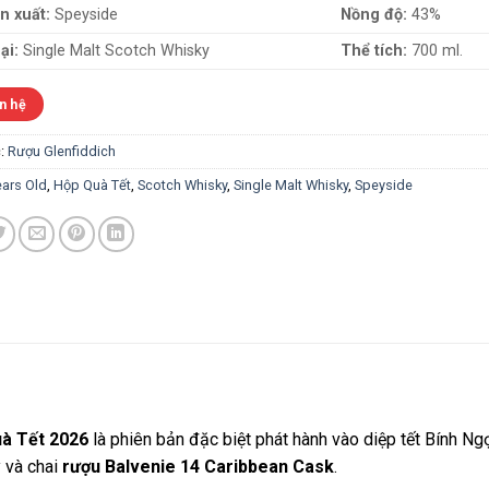
n xuất:
Speyside
Nồng độ:
43%
ại:
Single Malt Scotch Whisky
Thể tích:
700 ml.
n hệ
:
Rượu Glenfiddich
ears Old
,
Hộp Quà Tết
,
Scotch Whisky
,
Single Malt Whisky
,
Speyside
à Tết 2026
là phiên bản đặc biệt phát hành vào diệp tết Bính N
 và chai
rượu Balvenie 14 Caribbean Cask
.